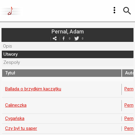
Pernal, Adam
0
0
Opis
Utwory
Zespoły
Tytuł
Auto
Ballada o brzydkim kaczątku
Pern
Calineczka
Pern
Cygańska
Pern
Czy był tu saper
Pern