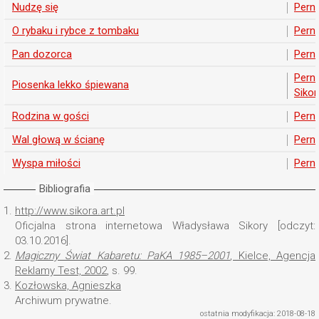
Nudzę się
Pern
O rybaku i rybce z tombaku
Pern
Pan dozorca
Pern
Pern
Piosenka lekko śpiewana
Sikor
Rodzina w gości
Pern
Wal głową w ścianę
Pern
Wyspa miłości
Pern
Bibliografia
1.
http://www.sikora.art.pl
Oficjalna strona internetowa Władysława Sikory [odczyt:
03.10.2016].
2.
Magiczny Świat Kabaretu: PaKA 1985–2001
, Kielce, Agencja
Reklamy Test, 2002
, s. 99.
3.
Kozłowska, Agnieszka
Archiwum prywatne.
ostatnia modyfikacja: 2018-08-18