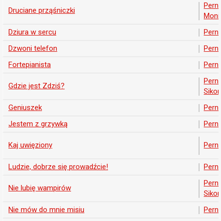
Pern
Druciane prząśniczki
Moni
Dziura w sercu
Pern
Dzwoni telefon
Pern
Fortepianista
Pern
Pern
Gdzie jest Zdziś?
Sikor
Geniuszek
Pern
Jestem z grzywką
Pern
Kaj uwięziony
Pern
Ludzie, dobrze się prowadźcie!
Pern
Pern
Nie lubię wampirów
Sikor
Nie mów do mnie misiu
Pern