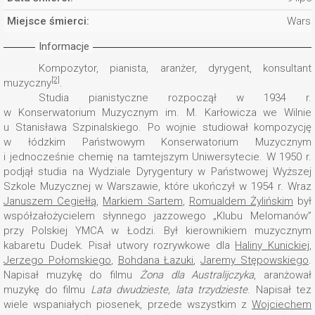
Miejsce śmierci:
Wars
Informacje
Kompozytor, pianista, aranżer, dyrygent, konsultant
[2]
muzyczny
.
Studia pianistyczne rozpoczął w 1934 r.
w Konserwatorium Muzycznym im. M. Karłowicza we Wilnie
u Stanisława Szpinalskiego. Po wojnie studiował kompozycję
w łódzkim Państwowym Konserwatorium Muzycznym
i jednocześnie chemię na tamtejszym Uniwersytecie. W 1950 r.
podjął studia na Wydziale Dyrygentury w Państwowej Wyższej
Szkole Muzycznej w Warszawie, które ukończył w 1954 r. Wraz
Januszem Cegiełłą
,
Markiem Sartem
,
Romualdem Żylińskim
był
współzałożycielem słynnego jazzowego „Klubu Melomanów”
przy Polskiej YMCA w Łodzi. Był kierownikiem muzycznym
kabaretu Dudek. Pisał utwory rozrywkowe dla
Haliny Kunickiej
,
Jerzego Połomskiego
,
Bohdana Łazuki
,
Jaremy Stępowskiego
.
Napisał muzykę do filmu
Żona dla Australijczyka
, aranżował
muzykę do filmu
Lata dwudzieste, lata trzydzieste
. Napisał tez
wiele wspaniałych piosenek, przede wszystkim z
Wojciechem