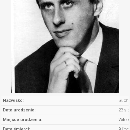
Nazwisko:
Sucho
Data urodzenia:
23 si
Miejsce urodzenia:
Wilno
Data śmierci:
9 lipc