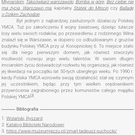
Młynarskim
Taksówkarz warszawski
,
Bomba w górę
,
Bez ciebie nie
ma życia, Warszawo ma
, kapitalny
Statek do Młocin
czy
Balladę
o Dzikim Zachodzie
.
Był jednym z najbardziej zasłużonych działaczy Polskiej
YMCA. Tuż po zakończeniu II wojny światowej, dzieląc tułacze
losy wielu swoich rodaków, po przesiedleniu z rodzinnego Wilna
znalazł się w Warszawie, w dopiero co odbudowanym z gruzów
budynku Polskiej YMCA przy ul. Konopnickiej 6. To miejsce stało
się dla niego pierwszym domem, jak również stworzyło
możliwość rozwoju jego wielu talentów. W swoim długim
imciarskim życiu doświadczył rozkwitu tej organizacji, jak również
jej likwidacji na początku lat 50-tych ubiegłego wieku. Po 1990 r.
kiedy Polska YMCA wznowiła swoją działalność stał się czynnym
jej uczestnikiem, będąc przy tym wielkim orędownikiem
przywrócenia zagrabionego przez komunistów całego majątku
[3]
Polskiej YMCA
.
Bibliografia
1.
Wolański, Ryszard
2.
Katalog Biblioteki Narodowej
3.
https://www.muzeumjazzu.pl/zmarl-tadeusz-suchocki/