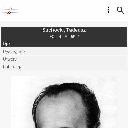
Suchocki, Tadeusz
0
0
Opis
Dyskografia
Utwory
Publikacje