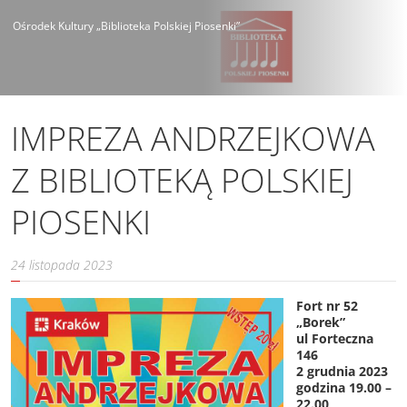
Ośrodek Kultury „Biblioteka Polskiej Piosenki”
IMPREZA ANDRZEJKOWA
Z BIBLIOTEKĄ POLSKIEJ
PIOSENKI
24 listopada 2023
Fort nr 52
„Borek”
ul Forteczna
146
2 grudnia 2023
godzina 19.00 –
22.00