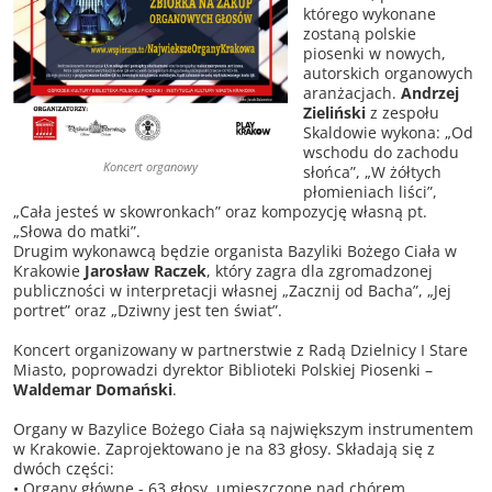
którego wykonane
zostaną polskie
piosenki w nowych,
autorskich organowych
aranżacjach.
Andrzej
Zieliński
z zespołu
Skaldowie wykona: „Od
wschodu do zachodu
Koncert organowy
słońca”, „W żółtych
płomieniach liści”,
„Cała jesteś w skowronkach” oraz kompozycję własną pt.
„Słowa do matki”.
Drugim wykonawcą będzie organista Bazyliki Bożego Ciała w
Krakowie
Jarosław Raczek
, który zagra dla zgromadzonej
publiczności w interpretacji własnej „Zacznij od Bacha”, „Jej
portret” oraz „Dziwny jest ten świat”.
Koncert organizowany w partnerstwie z Radą Dzielnicy I Stare
Miasto, poprowadzi dyrektor Biblioteki Polskiej Piosenki –
Waldemar Domański
.
Organy w Bazylice Bożego Ciała są największym instrumentem
w Krakowie. Zaprojektowano je na 83 głosy. Składają się z
dwóch części:
• Organy główne - 63 głosy, umieszczone nad chórem