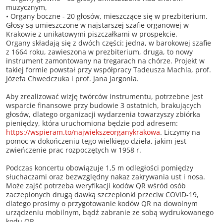
muzycznym,
• Organy boczne - 20 głosów, mieszczące się w prezbiterium.
Głosy są umieszczone w najstarszej szafie organowej w
Krakowie z unikatowymi piszczałkami w prospekcie.
Organy składają się z dwóch części: jedna, w barokowej szafie
z 1664 roku, zawieszona w prezbiterium, druga, to nowy
instrument zamontowany na tregarach na chórze. Projekt w
takiej formie powstał przy współpracy Tadeusza Machla, prof.
Józefa Chwedczuka i prof. Jana Jargonia.
Aby zrealizować wizję twórców instrumentu, potrzebne jest
wsparcie finansowe przy budowie 3 ostatnich, brakujących
głosów, dlatego organizacji wydarzenia towarzyszy zbiórka
pieniędzy, która uruchomiona będzie pod adresem:
https://wspieram.to/najwiekszeorganykrakowa
. Liczymy na
pomoc w dokończeniu tego wielkiego dzieła, jakim jest
zwieńczenie prac rozpoczętych w 1958 r.
Podczas koncertu obowiązuje 1,5 m odległości pomiędzy
słuchaczami oraz bezwzględny nakaz zakrywania ust i nosa.
Może zajść potrzeba weryfikacji kodów QR wśród osób
zaczepionych drugą dawką szczepionki przeciw COVID-19,
dlatego prosimy o przygotowanie kodów QR na dowolnym
urządzeniu mobilnym, bądź zabranie ze sobą wydrukowanego
kodu QR.