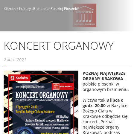
Ośrodek Kultury „Biblioteka Polskiej Piosenki”
KONCERT ORGANOWY
2 lipca 2021
POZNAJ NAJWIĘKSZE
ORGANY KRAKOWA
–
polskie piosenki w
organowym brzmieniu.
W czwartek
8 lipca o
godz. 20:00
w Bazylice
Bożego Ciała w
Krakowie odbędzie się
koncert „Poznaj
największe organy
Krakowa”, podczas