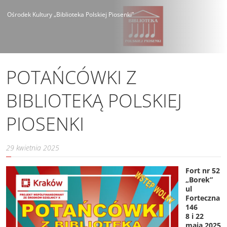
Ośrodek Kultury „Biblioteka Polskiej Piosenki”
POTAŃCÓWKI Z
BIBLIOTEKĄ POLSKIEJ
PIOSENKI
29 kwietnia 2025
Fort nr 52
„Borek”
ul
Forteczna
146
8 i 22
maja 2025