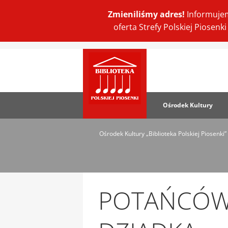
Zmieniliśmy adres!
Informujem
oferta Strefy Polskiej Piosen
Ośrodek Kultury
Ośrodek Kultury „Biblioteka Polskiej Piosenki”
POTAŃCÓWK