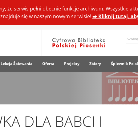
y, że serwis pełni obecnie funkcję archiwum. Wszystkie akt
ki znajduje się w naszym nowym serwisie!
➡️ Kliknij tutaj, a
Lekcja Śpiewania
Oferta
Projekty
Zbiory
Śpiewnik Pola
A DLA BABCI I