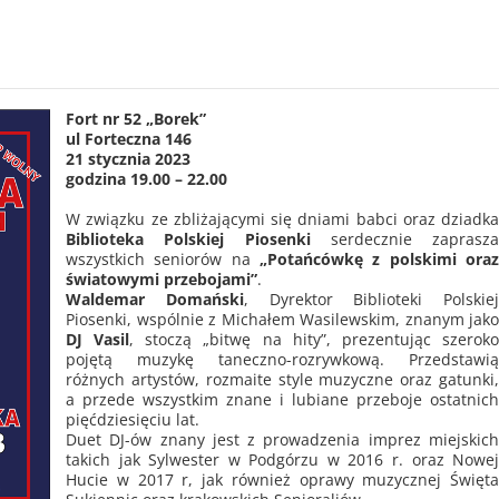
Fort nr 52 „Borek”
ul Forteczna 146
21 stycznia 2023
godzina 19.00 – 22.00
W związku ze zbliżającymi się dniami babci oraz dziadk
Biblioteka Polskiej Piosenki
serdecznie zaprasz
wszystkich seniorów na
„Potańcówkę z polskimi ora
światowymi przebojami”
.
Waldemar Domański
, Dyrektor Biblioteki Polskie
Piosenki, wspólnie z Michałem Wasilewskim, znanym jak
DJ Vasil
, stoczą „bitwę na hity”, prezentując szerok
pojętą muzykę taneczno-rozrywkową. Przedstawi
różnych artystów, rozmaite style muzyczne oraz gatunki
a przede wszystkim znane i lubiane przeboje ostatnic
pięćdziesięciu lat.
Duet DJ-ów znany jest z prowadzenia imprez miejskic
takich jak Sylwester w Podgórzu w 2016 r. oraz Nowe
Hucie w 2017 r, jak również oprawy muzycznej Święt