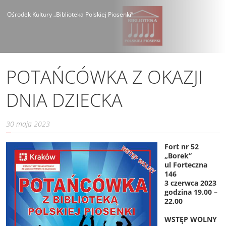
Ośrodek Kultury „Biblioteka Polskiej Piosenki”
POTAŃCÓWKA Z OKAZJI
DNIA DZIECKA
30 maja 2023
Fort nr 52
„Borek”
ul Forteczna
146
3 czerwca 2023
godzina 19.00 –
22.00
WSTĘP WOLNY