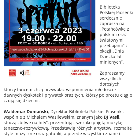
Biblioteka
Polskiej Piosenki
serdecznie
zaprasza na
„Potańcówkę z
polskimi oraz
światowymi
przebojami” z
okazji „Dnia
Dziecka lat
minionych”.
Zapraszamy
wszystkich
dorosłych,
którzy tańcem chcą przywołać wspomnienia młodości z
dawnych dyskotek i prywatek oraz tych, którzy po prostu ciągle
czują się dziećmi.
Waldemar Domański
, Dyrektor Biblioteki Polskiej Piosenki,
wspólnie z Michałem Wasilewskim, znanym jako
DJ Vasil
,
stoczą „bitwę na hity”, prezentując szeroko pojętą muzykę
taneczno-rozrywkową. Przedstawią różnych artystów, rozmaite
style muzyczne oraz gatunki, a przede wszystkim znane i