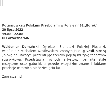
I
Potańcówka z Polskimi Przebojami w Forcie nr 52 „Borek”
30 lipca 2022
19.00 – 22.00
ul Forteczna 146
Waldemar Domański
, Dyrektor Biblioteki Polskiej Piosenki
wspólnie z Michałem Wasilewskim, znanym jako
DJ Vasil
, stocz
„bitwę na utwory”, prezentując szeroko pojętą muzykę taneczno
rozrywkową. Przedstawią różnych artystów, rozmaite styl
muzyczne oraz gatunki, a przede wszystkim znane i lubian
przeboje ostatnich pięćdziesięciu lat.
Zapraszamy!