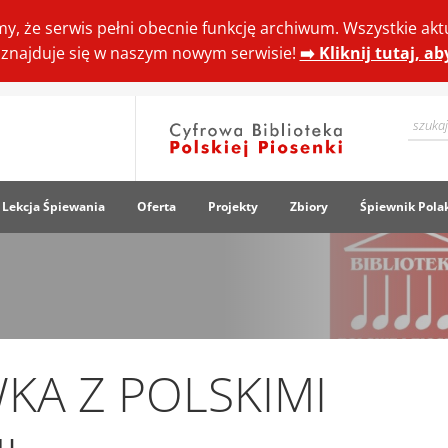
y, że serwis pełni obecnie funkcję archiwum. Wszystkie akt
ki znajduje się w naszym nowym serwisie!
➡️ Kliknij tutaj, a
Lekcja Śpiewania
Oferta
Projekty
Zbiory
Śpiewnik Pola
A Z POLSKIMI