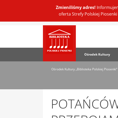
Zmieniliśmy adres!
Informujem
oferta Strefy Polskiej Piosen
Ośrodek Kultury
Ośrodek Kultury „Biblioteka Polskiej Piosenki”
POTAŃCÓWK