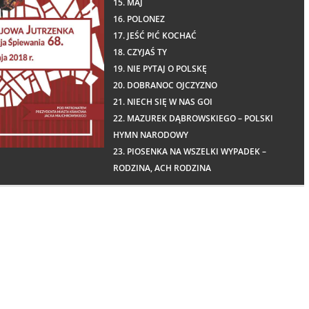
15. MAJ
16. POLONEZ
17. JEŚĆ PIĆ KOCHAĆ
18. CZYJAŚ TY
19. NIE PYTAJ O POLSKĘ
20. DOBRANOC OJCZYZNO
21. NIECH SIĘ W NAS GOI
22. MAZUREK DĄBROWSKIEGO – POLSKI
HYMN NARODOWY
23. PIOSENKA NA WSZELKI WYPADEK –
RODZINA, ACH RODZINA