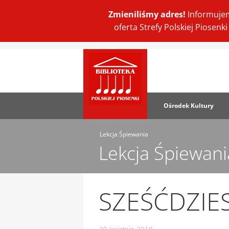
Zmieniliśmy adres!
Informujem
oferta Strefy Polskiej Piosen
Ośrodek Kultury
Lekcja Śpiewania
Lekcja Śpiewani
SZEŚĆDZIE