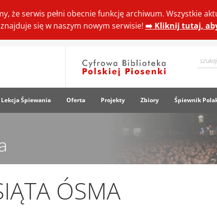
y, że serwis pełni obecnie funkcję archiwum. Wszystkie akt
ki znajduje się w naszym nowym serwisie!
➡️ Kliknij tutaj, a
Lekcja Śpiewania
Oferta
Projekty
Zbiory
Śpiewnik Pola
a
SIĄTA ÓSMA