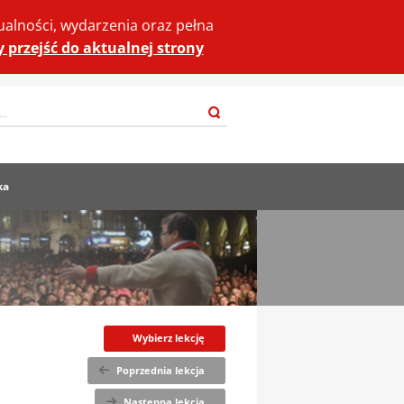
ualności, wydarzenia oraz pełna
by przejść do aktualnej strony
Szukaj
ka
Wybierz lekcję
Poprzednia lekcja
Następna lekcja