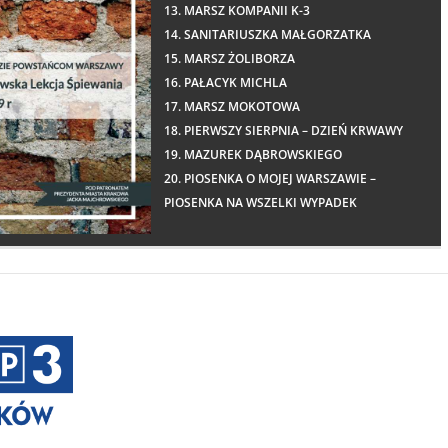
13. MARSZ KOMPANII K-3
14. SANITARIUSZKA MAŁGORZATKA
15. MARSZ ŻOLIBORZA
16. PAŁACYK MICHLA
17. MARSZ MOKOTOWA
18. PIERWSZY SIERPNIA – DZIEŃ KRWAWY
19. MAZUREK DĄBROWSKIEGO
20. PIOSENKA O MOJEJ WARSZAWIE –
PIOSENKA NA WSZELKI WYPADEK