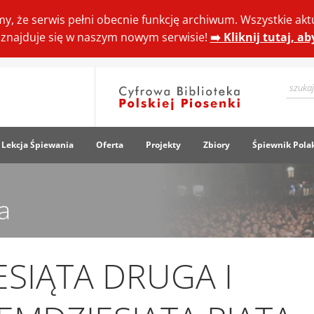
y, że serwis pełni obecnie funkcję archiwum. Wszystkie akt
ki znajduje się w naszym nowym serwisie!
➡️ Kliknij tutaj, a
Lekcja Śpiewania
Oferta
Projekty
Zbiory
Śpiewnik Pola
a
ESIĄTA DRUGA I