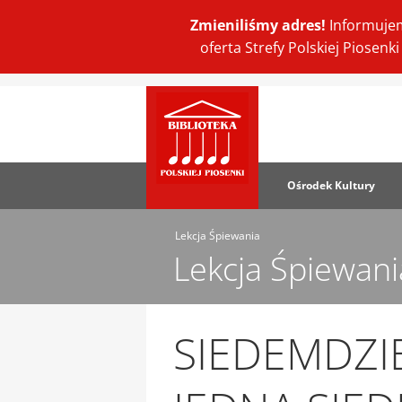
Zmieniliśmy adres!
Informujem
oferta Strefy Polskiej Piosen
Ośrodek Kultury
Lekcja Śpiewania
Lekcja Śpiewani
SIEDEMDZI