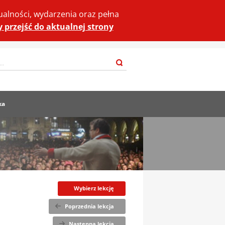
ualności, wydarzenia oraz pełna
by przejść do aktualnej strony
Szukaj
ka
Wybierz lekcję
Poprzednia lekcja
Następna lekcja