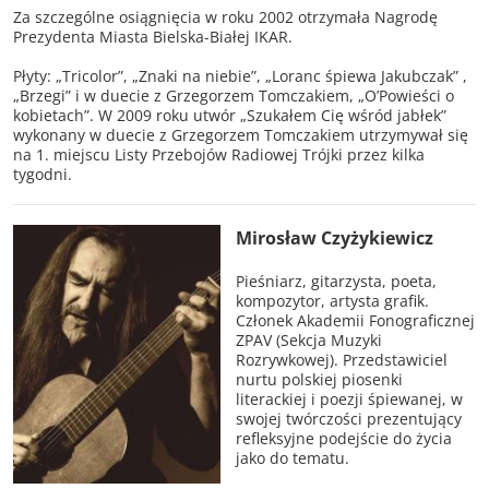
Za szczególne osiągnięcia w roku 2002 otrzymała Nagrodę
Prezydenta Miasta Bielska-Białej IKAR.
Płyty: „Tricolor”, „Znaki na niebie”, „Loranc śpiewa Jakubczak” ,
„Brzegi” i w duecie z Grzegorzem Tomczakiem, „O’Powieści o
kobietach”. W 2009 roku utwór „Szukałem Cię wśród jabłek”
wykonany w duecie z Grzegorzem Tomczakiem utrzymywał się
na 1. miejscu Listy Przebojów Radiowej Trójki przez kilka
tygodni.
Mirosław Czyżykiewicz
Pieśniarz, gitarzysta, poeta,
kompozytor, artysta grafik.
Członek Akademii Fonograficznej
ZPAV (Sekcja Muzyki
Rozrywkowej). Przedstawiciel
nurtu polskiej piosenki
literackiej i poezji śpiewanej, w
swojej twórczości prezentujący
refleksyjne podejście do życia
jako do tematu.