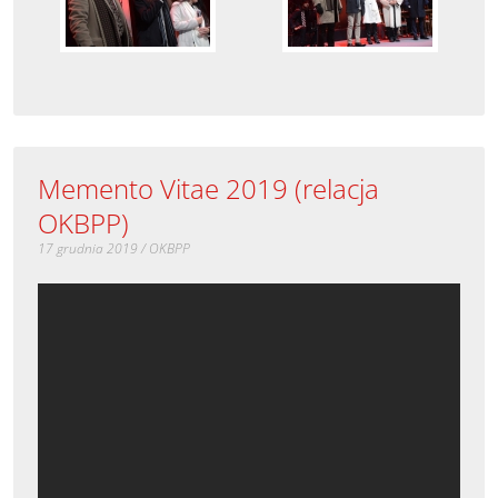
Memento Vitae 2019 (relacja
OKBPP)
17 grudnia 2019 / OKBPP