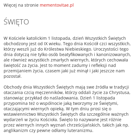
Więcej na stronie
mementovitae.pl
ŚWIĘTO
W Kościele katolickim 1 listopada, dzień Wszystkich Świętych
obchodzony jest od IX wieku. Tego dnia Kościół czci wszystkich,
którzy weszli już do Królestwa Niebieskiego. Uroczystości tego
dnia dotyczą nie tylko osób beatyfikowanych i kanonizowanych,
ale również wszystkich zmarłych wiernych, których cechowała
świętość za życia. Jest to moment zadumy i refleksji nad
przemijaniem życia, czasem jaki już minął i jaki jeszcze nam
pozostał.
Obchody dnia Wszystkich Świętych mają swe źródła w tradycji
otaczania czcią męczenników, którzy oddali życie za Chrystusa,
stanowiąc przykład do naśladowania. Dzień 1 listopada
przypomina też o wspólnocie jaką tworzymy ze Świętymi,
otaczającymi wiernych opieką. W tym dniu prosi się o
wstawiennictwo Wszystkich Świętych dla szczególnie ważnych
wydarzeń w życiu Kościoła. Święto to nazywane jest różnie
przez wiernych innych wyznań chrześcijańskich, takich jak np.
anglikanizm czy pewne odłamy luteranizmu.