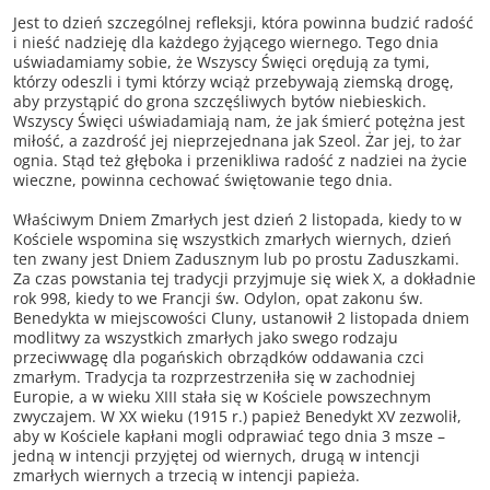
Jest to dzień szczególnej refleksji, która powinna budzić radość
i nieść nadzieję dla każdego żyjącego wiernego. Tego dnia
uświadamiamy sobie, że Wszyscy Święci orędują za tymi,
którzy odeszli i tymi którzy wciąż przebywają ziemską drogę,
aby przystąpić do grona szczęśliwych bytów niebieskich.
Wszyscy Święci uświadamiają nam, że jak śmierć potężna jest
miłość, a zazdrość jej nieprzejednana jak Szeol. Żar jej, to żar
ognia. Stąd też głęboka i przenikliwa radość z nadziei na życie
wieczne, powinna cechować świętowanie tego dnia.
Właściwym Dniem Zmarłych jest dzień 2 listopada, kiedy to w
Kościele wspomina się wszystkich zmarłych wiernych, dzień
ten zwany jest Dniem Zadusznym lub po prostu Zaduszkami.
Za czas powstania tej tradycji przyjmuje się wiek X, a dokładnie
rok 998, kiedy to we Francji św. Odylon, opat zakonu św.
Benedykta w miejscowości Cluny, ustanowił 2 listopada dniem
modlitwy za wszystkich zmarłych jako swego rodzaju
przeciwwagę dla pogańskich obrządków oddawania czci
zmarłym. Tradycja ta rozprzestrzeniła się w zachodniej
Europie, a w wieku XIII stała się w Kościele powszechnym
zwyczajem. W XX wieku (1915 r.) papież Benedykt XV zezwolił,
aby w Kościele kapłani mogli odprawiać tego dnia 3 msze –
jedną w intencji przyjętej od wiernych, drugą w intencji
zmarłych wiernych a trzecią w intencji papieża.