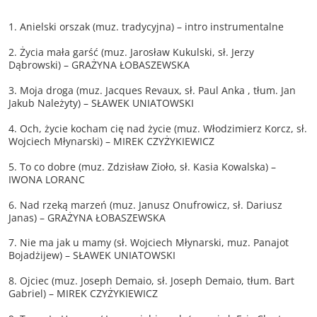
1. Anielski orszak (muz. tradycyjna) – intro instrumentalne
2. Życia mała garść (muz. Jarosław Kukulski, sł. Jerzy
Dąbrowski) – GRAŻYNA ŁOBASZEWSKA
3. Moja droga (muz. Jacques Revaux, sł. Paul Anka , tłum. Jan
Jakub Należyty) – SŁAWEK UNIATOWSKI
4. Och, życie kocham cię nad życie (muz. Włodzimierz Korcz, sł.
Wojciech Młynarski) – MIREK CZYŻYKIEWICZ
5. To co dobre (muz. Zdzisław Zioło, sł. Kasia Kowalska) –
IWONA LORANC
6. Nad rzeką marzeń (muz. Janusz Onufrowicz, sł. Dariusz
Janas) – GRAŻYNA ŁOBASZEWSKA
7. Nie ma jak u mamy (sł. Wojciech Młynarski, muz. Panajot
Bojadżijew) – SŁAWEK UNIATOWSKI
8. Ojciec (muz. Joseph Demaio, sł. Joseph Demaio, tłum. Bart
Gabriel) – MIREK CZYŻYKIEWICZ