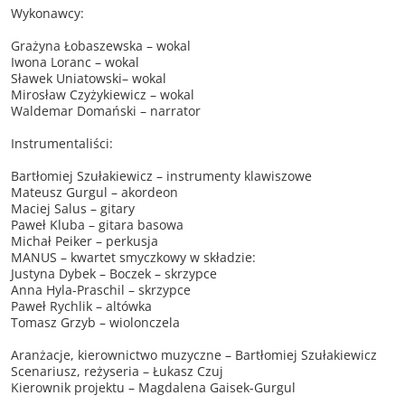
Wykonawcy:
Grażyna Łobaszewska – wokal
Iwona Loranc – wokal
Sławek Uniatowski– wokal
Mirosław Czyżykiewicz – wokal
Waldemar Domański – narrator
Instrumentaliści:
Bartłomiej Szułakiewicz – instrumenty klawiszowe
Mateusz Gurgul – akordeon
Maciej Salus – gitary
Paweł Kluba – gitara basowa
Michał Peiker – perkusja
MANUS – kwartet smyczkowy w składzie:
Justyna Dybek – Boczek – skrzypce
Anna Hyla-Praschil – skrzypce
Paweł Rychlik – altówka
Tomasz Grzyb – wiolonczela
Aranżacje, kierownictwo muzyczne – Bartłomiej Szułakiewicz
Scenariusz, reżyseria – Łukasz Czuj
Kierownik projektu – Magdalena Gaisek-Gurgul