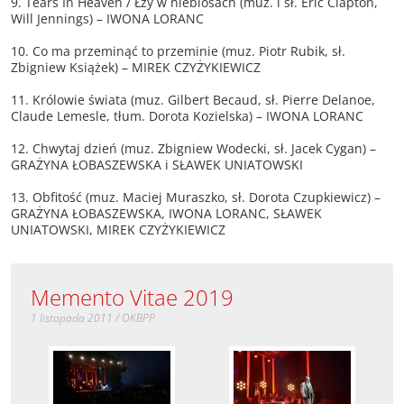
9. Tears In Heaven / Łzy w niebiosach (muz. i sł. Eric Clapton,
Will Jennings) – IWONA LORANC
10. Co ma przeminąć to przeminie (muz. Piotr Rubik, sł.
Zbigniew Książek) – MIREK CZYŻYKIEWICZ
11. Królowie świata (muz. Gilbert Becaud, sł. Pierre Delanoe,
Claude Lemesle, tłum. Dorota Kozielska) – IWONA LORANC
12. Chwytaj dzień (muz. Zbigniew Wodecki, sł. Jacek Cygan) –
GRAŻYNA ŁOBASZEWSKA i SŁAWEK UNIATOWSKI
13. Obfitość (muz. Maciej Muraszko, sł. Dorota Czupkiewicz) –
GRAŻYNA ŁOBASZEWSKA, IWONA LORANC, SŁAWEK
UNIATOWSKI, MIREK CZYŻYKIEWICZ
Memento Vitae 2019
1 listopada 2011 / OKBPP