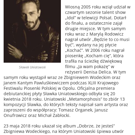
Wiosną 2005 roku wziął udział w
czwartym sezonie talent show
„Idol” w telewizji Polsat. Dotarł
do finału, a ostatecznie zajął
drugie miejsce. W tym samym
roku wraz z Marylą Rodowicz
nagrał utwór „Będzie to co musi
być”, wydany na jej płycie
„Kochać”. W 2006 roku nagrał
piosenkę „Kocham cię”, która
trafiła na ścieżkę dźwiękową
filmu „Ja wam pokażę” w
Sławek Uniatowski
reżyserii Denisa Delica. W tym
samym roku wystąpił wraz ze Zbigniewem Wodeckim oraz
Janem Kantym Pawluśkiewiczem podczas XLIII Krajowego
Festiwalu Piosenki Polskiej w Opolu. Oficjalna premiera
debiutanckiej płyty Sławka Uniatowskiego odbyła się 20
kwietnia 2018 roku. Uniatowski „Metamorphosis” to zbiór 13
kompozycji Sławka, do których teksty napisał sam artysta oraz
zaproszeni do współpracy: Tomasz Organek, Janusz
Onufrowicz oraz Michał Zabłocki.
23 maja 2018 roku ukazał się album „Dobrze, że jesteś”
Zbigniewa Wodeckiego, na którym Uniatowski śpiewa utwór