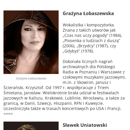
Grażyna Łobaszewska
Wokalistka i kompozytorka.
Znana z takich utworów jak
„Czas nas uczy pogody” (1984),
„Piosenka o ludziach z duszą”
(2006), „Brzydcy” (1987), czy
„Gdybyś” (1978).
Dokonała licznych nagrań
archiwalnych dla Polskiego
Radia w Poznaniu i Warszawie z
czołowymi muzykami jazzowymi,
Grażyna Łobaszewska
m.in. z Skowron, Janusz i
Ścierański, Krzysztof. Od 1997 r. współpracuje z Triem
Śmietana, Jarosław. Wielokrotnie brała udział w festiwalach
jazzowych w Kaliszu, Krakowie, Lublinie, Wrocławiu, a także za
granicą, w Danii, Szwecji, Hiszpanii, RFN i Kuwejcie.
Uczestniczyła także w trasach koncertowych po USA i Francji.
====
Sławek Uniatowski