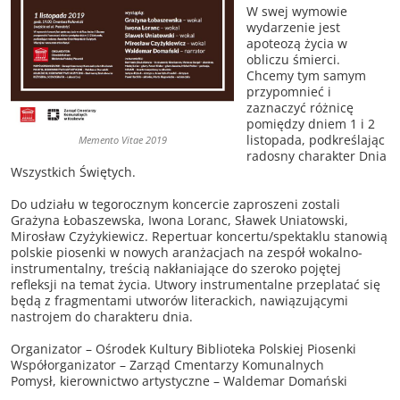
W swej wymowie
wydarzenie jest
apoteozą życia w
obliczu śmierci.
Chcemy tym samym
przypomnieć i
zaznaczyć różnicę
pomiędzy dniem 1 i 2
listopada, podkreślając
Memento Vitae 2019
radosny charakter Dnia
Wszystkich Świętych.
Do udziału w tegorocznym koncercie zaproszeni zostali
Grażyna Łobaszewska, Iwona Loranc, Sławek Uniatowski,
Mirosław Czyżykiewicz. Repertuar koncertu/spektaklu stanowią
polskie piosenki w nowych aranżacjach na zespół wokalno-
instrumentalny, treścią nakłaniające do szeroko pojętej
refleksji na temat życia. Utwory instrumentalne przeplatać się
będą z fragmentami utworów literackich, nawiązującymi
nastrojem do charakteru dnia.
Organizator – Ośrodek Kultury Biblioteka Polskiej Piosenki
Współorganizator – Zarząd Cmentarzy Komunalnych
Pomysł, kierownictwo artystyczne – Waldemar Domański