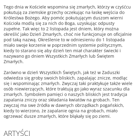
Tego dnia w Kościele wspomina się zmarłych, którzy w czyśćcu
pokutują za ziemskie grzechy oczekując na łaskę wejścia do
Królestwa Bożego. Aby pomóc pokutującym duszom wierni
Kościoła modlą się za nich do Boga, uzyskując odpusty
zupełne. Tak więc to 2 listopada jest dniem, który można
określić jako Dzień Zmarłych, choć nie funkcjonuje on oficjalnie
pod taką nazwą. Określenie to w odniesieniu do 1 listopada
miało swoje korzenie w poprzednim systemie politycznym,
kiedy to starano się aby dzień ten miał charakter świecki i
nazywano go dniem Wszystkich Zmarłych lub Świętem
Zmarłych.
Zarówno w dzień Wszystkich Świętych, jak też w Zaduszki
odwiedza się groby swoich bliskich, zapalając znicze, modląc
się i wspominając zmarłych. Zwyczaj taki praktykuje także wiele
osób niewierzących, które traktują go jako wyraz szacunku dla
zmarłych. Symbolem pamięci o naszych bliskich jest tradycja
zapalania zniczy oraz składania kwiatów na grobach. Ten
zwyczaj ma swe źródła w dawnych obrządkach pogańskich,
kiedy to wierzono, że zapalanie ognia na grobach, miało
ogrzewać dusze zmarłych, które błąkały się po ziemi.
ARTYŚCI