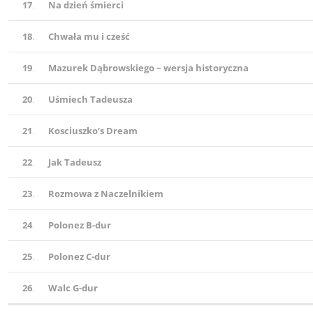
17
.
Na dzień śmierci
18
.
Chwała mu i cześć
19
.
Mazurek Dąbrowskiego – wersja historyczna
20
.
Uśmiech Tadeusza
21
.
Kosciuszko’s Dream
22
.
Jak Tadeusz
23
.
Rozmowa z Naczelnikiem
24
.
Polonez B-dur
25
.
Polonez C-dur
26
.
Walc G-dur