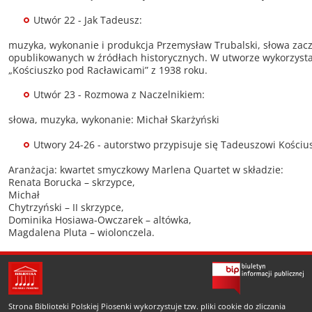
Utwór 22 - Jak Tadeusz:
muzyka, wykonanie i produkcja Przemysław Trubalski, słowa zacz
opublikowanych w źródłach historycznych. W utworze wykorzystan
„Kościuszko pod Racławicami” z 1938 roku.
Utwór 23 - Rozmowa z Naczelnikiem:
słowa, muzyka, wykonanie: Michał Skarżyński
Utwory 24-26 - autorstwo przypisuje się Tadeuszowi Kościu
Aranżacja: kwartet smyczkowy Marlena Quartet w składzie:
Renata Borucka – skrzypce,
Michał
Chytrzyński – II skrzypce,
Dominika Hosiawa-Owczarek – altówka,
Magdalena Pluta – wiolonczela.
Strona Biblioteki Polskiej Piosenki wykorzystuje tzw. pliki cookie do zliczania