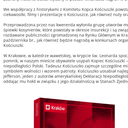
We współpracy z historykami z Komitetu Kopca Kościuszki powsta
ciekawostki, filmy i prezentacje o Kościuszce, jak również nuty o
Przeprowadzona przez nas kwerenda wyłoniła grupę utworów muz
śpiewki kosynierów, które powstały w okresie insurekcji i są zw
rozdawane publiczności zgromadzonej na Rynku Głównym w Krak
października br., jak również będzie nagrodą w konkursach org
Kościuszki.
W Krakowie, w katedrze wawelskiej, w krypcie św. Leonarda spocz
pomnik, w naszym mieście obywatele usypali Kopiec Kościuszki – 
niepodległości Polski. Tadeusz Kościuszko zajmuje szczególne m
symbolem wolności i wzorem patrioty. Kościuszko uosabiał najlep
Jefferson, jeden z autorów amerykańskiej Deklaracji Niepodległ
oddając mu hołd w związku z jego działalnością w Stanach Zjed