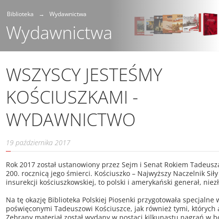
Biblioteka
Wydawnictwa
Wydawnictwa
WSZYSCY JESTEŚMY
KOŚCIUSZKAMI -
WYDAWNICTWO
19 października 2017
Rok 2017 został ustanowiony przez Sejm i Senat Rokiem Tadeusza
200. rocznicą jego śmierci. Kościuszko – Najwyższy Naczelnik Si
insurekcji kościuszkowskiej, to polski i amerykański generał, ni
Na tę okazję Biblioteka Polskiej Piosenki przygotowała specjaln
poświęconymi Tadeuszowi Kościuszce, jak również tymi, których
Zebrany materiał został wydany w postaci kilkunastu nagrań w