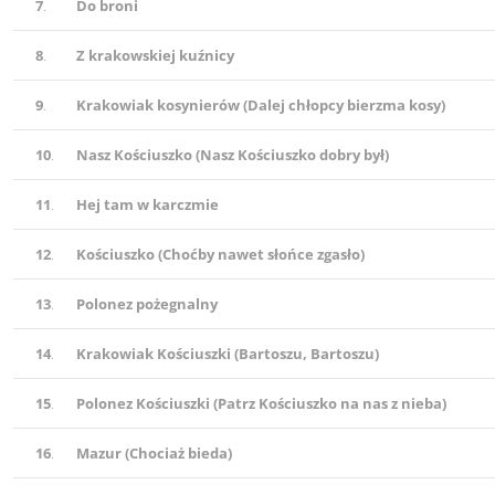
7
.
Do broni
8
.
Z krakowskiej kuźnicy
9
.
Krakowiak kosynierów (Dalej chłopcy bierzma kosy)
10
.
Nasz Kościuszko (Nasz Kościuszko dobry był)
11
.
Hej tam w karczmie
12
.
Kościuszko (Choćby nawet słońce zgasło)
13
.
Polonez pożegnalny
14
.
Krakowiak Kościuszki (Bartoszu, Bartoszu)
15
.
Polonez Kościuszki (Patrz Kościuszko na nas z nieba)
16
.
Mazur (Chociaż bieda)