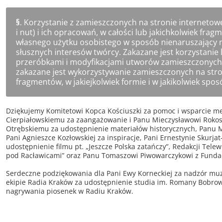
§
. Korzystanie z zamieszczonych na stronie internetow
i nut) i ich opracowań, w całości lub jakichkolwiek fra
własnego użytku osobistego w sposób nienaruszający 
słusznych interesów twórcy. Zakazane jest korzystanie
przeróbkami i modyfikacjami utworów zamieszczonych n
zakazane jest wykorzystywanie zamieszczonych na stron
fragmentów, w jakiejkolwiek formie i w jakikolwiek spo
Dziękujemy Komitetowi Kopca Kościuszki za pomoc i wsparcie me
Cierpiałowskiemu za zaangażowanie i Panu Mieczysławowi Roko
Otrębskiemu za udostępnienie materiałów historycznych, Panu M
Pani Agnieszce Kozłowskiej za inspiracje, Pani Ernestynie Skurjat
udostępnienie filmu pt. „Jeszcze Polska zatańczy”, Redakcji Telew
pod Racławicami” oraz Panu Tomaszowi Piwowarczykowi z Fundac
Serdeczne podziękowania dla Pani Ewy Korneckiej za nadzór muz
ekipie Radia Kraków za udostępnienie studia im. Romany Bobrow
nagrywania piosenek w Radiu Kraków.