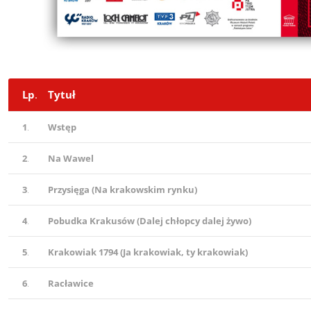
Lp
.
Tytuł
1
.
Wstęp
2
.
Na Wawel
3
.
Przysięga (Na krakowskim rynku)
4
.
Pobudka Krakusów (Dalej chłopcy dalej żywo)
5
.
Krakowiak 1794 (Ja krakowiak, ty krakowiak)
6
.
Racławice