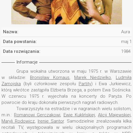
Nazwa:
Aura
Data powstania:
maj 1
Data rozwiązania:
1984
Informacje
Grupa wokalna utworzona w maju 1975 r. w Warszawie
w składzie:
Bronisław Kornaus
,
Marek Niedzielko
,
Ludmiła
Zamojska
(byli członkowie zespołu
Partity
) i Ewa Jurkiewicz,
którą wkrótce zastąpiła Elżbieta Brzega, a potem Ewa Sośnicka.
W czerwcu 1975 r. wyjechała na koncerty do Paryża. Po
powrocie do kraju dokonała pierwszych nagrań radiowych.
Towarzyszyła na estradzie i w nagraniach wielu solistom,
m.in.:
Romanowi Gerczakowi
,
Ewie Kuklińskiej
,
Alicji Majewskiej
,
Maryli Rodowicz
,
Irenie Santor
. Samodzielnie zrealizowała kilka
recitali TV, występowała w wielu okazjonalnych programach