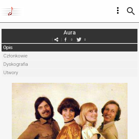
Aura
0
0
Opis
Członkowie
Dyskografia
Utwory