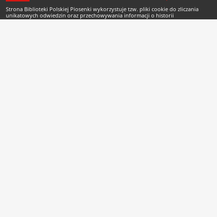
Strona Biblioteki Polskiej Piosenki wykorzystuje tzw. pliki cookie do zliczania
unikatowych odwiedzin oraz przechowywania informacji o historii
odwiedzonych rekordów Biblioteki Cyfrowej. Pliki cookie nie są przechowywane
po zamknięciu sesji przeglądarki. Odwiedzający może zmienić ustawienia plików
cookie korzystając z odpowiednich okien ustawień swojej przeglądarki.
Copyright © 2007-2026 Biblioteka Polskiej Piosenki
Projekt i wykonanie
buenas.pl