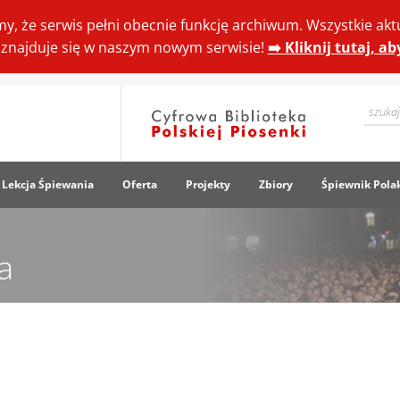
y, że serwis pełni obecnie funkcję archiwum. Wszystkie akt
ki znajduje się w naszym nowym serwisie!
➡️ Kliknij tutaj, a
Lekcja Śpiewania
Oferta
Projekty
Zbiory
Śpiewnik Pola
a