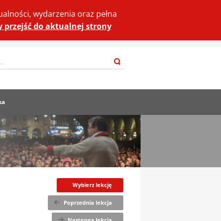
ualności, wydarzenia oraz pełna
by przejść do aktualnej strony
Szukaj
ka
Wybierz lekcję
Poprzednia lekcja
Następna lekcja