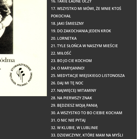
16. TAKIE ŁADNE OCZY
17. WSZYSTKO MI MÓWI, ŻE MNIE KTOŚ
POKOCHAŁ
18. JAKI ŚMIESZNY
19. DO ZAKOCHANIA JEDEN KROK
20. LORNETKA
21. TYLE SŁOŃCA W NASZYM MIEŚCIE
22. MIŁOŚĆ
23. BO JO CIE KOCHOM
24. O MARYJANNO!
25. MEDYTACJE WIEJSKIEGO LISTONOSZA
26. DAJ MI TĘ NOC
27. NAJWIĘCEJ WITAMINY
28. NA PIERWSZY ZNAK
29. BĘDZIESZ MOJĄ PANIĄ
30. A WSZYSTKO TO BO CIEBIE KOCHAM
31. O NIC NIE PYTAJ
32. W KLUBIE, W LUBLINIE
33. DZIEWCZYNY, KTÓRE MAM NA MYŚLI