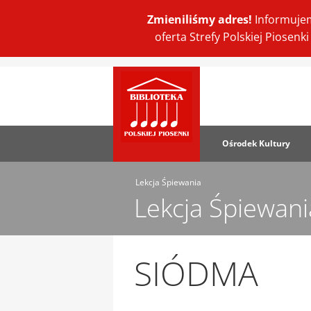
Zmieniliśmy adres!
Informujem
oferta Strefy Polskiej Piosen
Ośrodek Kultury
Lekcja Śpiewania
Lekcja Śpiewani
SIÓDMA