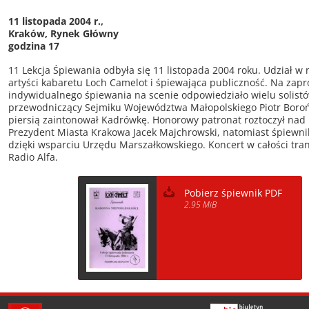
11 listopada 2004 r.,
Kraków, Rynek Główny
godzina 17
11 Lekcja Śpiewania odbyła się 11 listopada 2004 roku. Udział w n
artyści kabaretu Loch Camelot i śpiewająca publiczność. Na zapr
indywidualnego śpiewania na scenie odpowiedziało wielu solistó
przewodniczący Sejmiku Województwa Małopolskiego Piotr Boro
piersią zaintonował Kadrówkę. Honorowy patronat roztoczył nad
Prezydent Miasta Krakowa Jacek Majchrowski, natomiast śpiewn
dzięki wsparciu Urzędu Marszałkowskiego. Koncert w całości tra
Radio Alfa.
Pobierz śpiewnik PDF
2.95 MiB