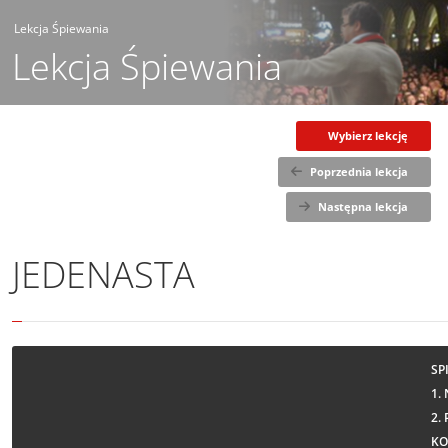
Lekcja Śpiewania
Lekcja Śpiewania
Wybierz lekcję
Poprzednia lekcja
Następna lekcja
JEDENASTA
SP
1.
2.
KO