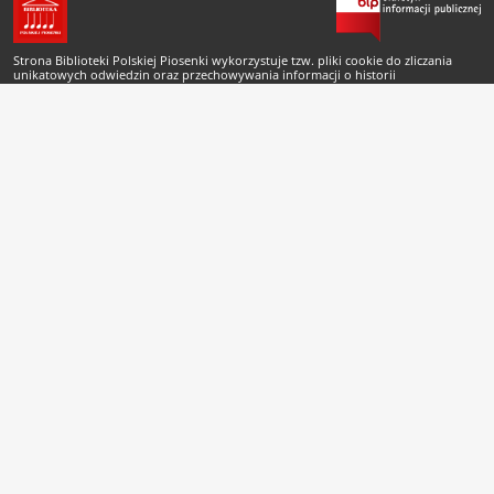
Strona Biblioteki Polskiej Piosenki wykorzystuje tzw. pliki cookie do zliczania
unikatowych odwiedzin oraz przechowywania informacji o historii
odwiedzonych rekordów Biblioteki Cyfrowej. Pliki cookie nie są przechowywane
po zamknięciu sesji przeglądarki. Odwiedzający może zmienić ustawienia plików
cookie korzystając z odpowiednich okien ustawień swojej przeglądarki.
Copyright © 2007-2026 Biblioteka Polskiej Piosenki
Projekt i wykonanie
buenas.pl