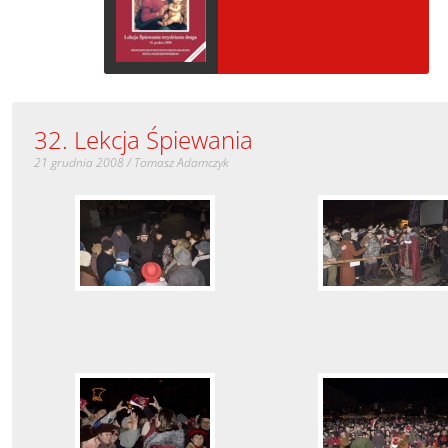
32. Lekcja Śpiewania
21 grudnia 2008 / Tomasz Adamczyk