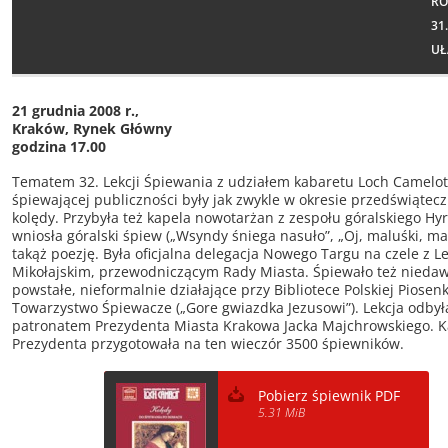
RO
31
UŁ
21 grudnia 2008 r.,
Kraków, Rynek Główny
godzina 17.00
Tematem 32. Lekcji Śpiewania z udziałem kabaretu Loch Camelot
śpiewającej publiczności były jak zwykle w okresie przedświątec
kolędy. Przybyła też kapela nowotarżan z zespołu góralskiego Hyr
wniosła góralski śpiew („Wsyndy śniega nasuło”, „Oj, maluśki, mal
takąż poezję. Była oficjalna delegacja Nowego Targu na czele z 
Mikołajskim, przewodniczącym Rady Miasta. Śpiewało też nieda
powstałe, nieformalnie działające przy Bibliotece Polskiej Piosenk
Towarzystwo Śpiewacze („Gore gwiazdka Jezusowi”). Lekcja odbył
patronatem Prezydenta Miasta Krakowa Jacka Majchrowskiego. K
Prezydenta przygotowała na ten wieczór 3500 śpiewników.
Pobierz śpiewnik PDF
5.31 MiB