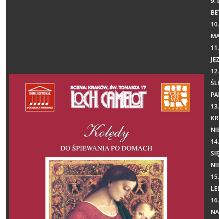
9.
BE
10
MA
11
JE
12
ŚL
PA
13
KR
NI
14
SI
NI
15.
LE
16.
NA