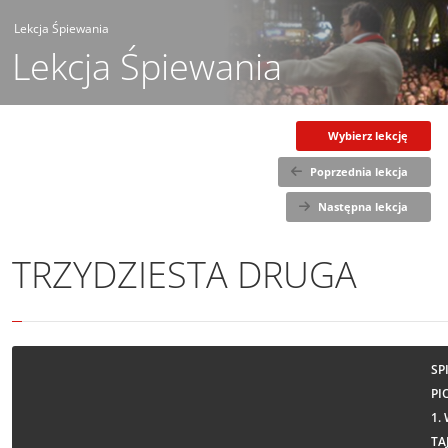
Lekcja Śpiewania
Lekcja Śpiewania
Wybierz lekcję
Poprzednia lekcja
Następna lekcja
TRZYDZIESTA DRUGA
SP
PI
1.
TA