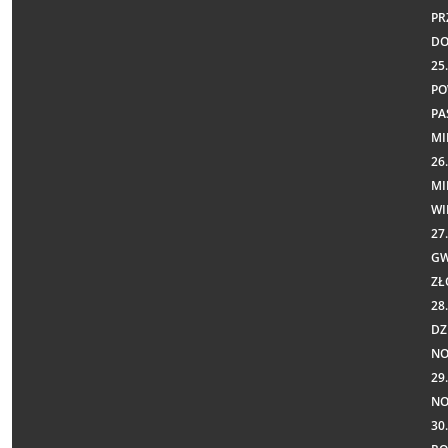
PR
DO
25
PO
PA
MI
26
MI
WI
27
GW
ZŁ
28
DZ
N
29
NO
30