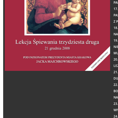
PA
17
PA
Z 
18
NA
19
NI
MU
20
LE
21
D
22
BO
NA
23
WI
24