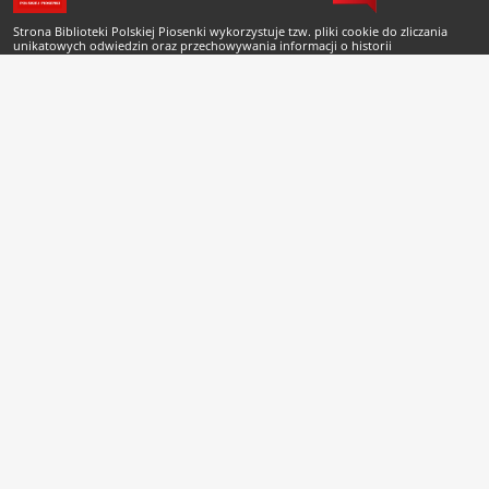
Strona Biblioteki Polskiej Piosenki wykorzystuje tzw. pliki cookie do zliczania
unikatowych odwiedzin oraz przechowywania informacji o historii
odwiedzonych rekordów Biblioteki Cyfrowej. Pliki cookie nie są przechowywane
po zamknięciu sesji przeglądarki. Odwiedzający może zmienić ustawienia plików
cookie korzystając z odpowiednich okien ustawień swojej przeglądarki.
Copyright © 2007-2026 Biblioteka Polskiej Piosenki
Projekt i wykonanie
buenas.pl