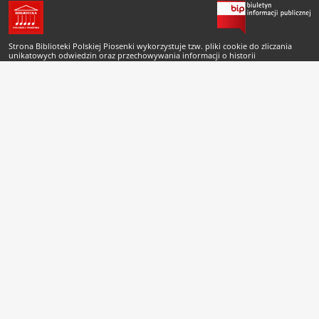
Strona Biblioteki Polskiej Piosenki wykorzystuje tzw. pliki cookie do zliczania
unikatowych odwiedzin oraz przechowywania informacji o historii
odwiedzonych rekordów Biblioteki Cyfrowej. Pliki cookie nie są przechowywane
po zamknięciu sesji przeglądarki. Odwiedzający może zmienić ustawienia plików
cookie korzystając z odpowiednich okien ustawień swojej przeglądarki.
Copyright © 2007-2026 Biblioteka Polskiej Piosenki
Projekt i wykonanie
buenas.pl