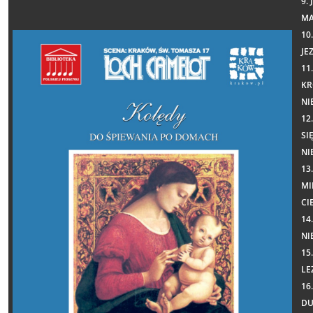
9.
MA
10
JE
11
KR
NI
12
SI
NI
13
MI
CI
14
NI
15
LE
16
D