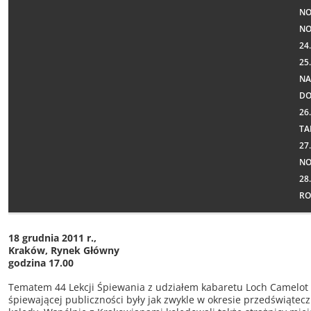
NO
NO
24
25
NA
D
26
TA
27
NO
28
RO
18 grudnia 2011 r.,
Kraków, Rynek Główny
godzina 17.00
Tematem 44 Lekcji Śpiewania z udziałem kabaretu Loch Camelot 
śpiewającej publiczności były jak zwykle w okresie przedświątec