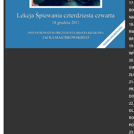
17
BO
NA
18
RW
BR
19
WI
20
GW
ZŁ
21
PR
DO
22
DL
RO
PO
23