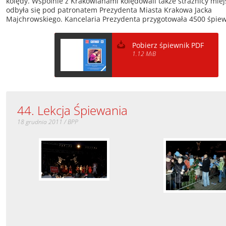
kolędy. Wspólnie z Krakowianami kolędowali także strażnicy miejs
odbyła się pod patronatem Prezydenta Miasta Krakowa Jacka
Majchrowskiego. Kancelaria Prezydenta przygotowała 4500 śpie
Pobierz śpiewnik PDF
1.12 MiB
44. Lekcja Śpiewania
18 grudnia 2011 / BPP