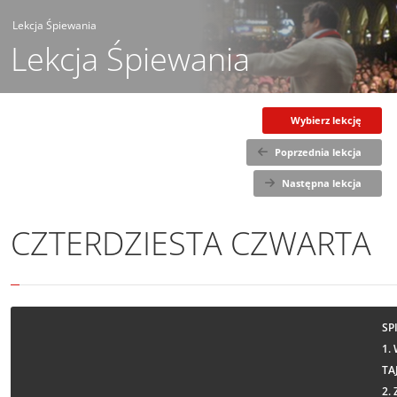
Lekcja Śpiewania
Lekcja Śpiewania
Wybierz lekcję
Poprzednia lekcja
Następna lekcja
CZTERDZIESTA CZWARTA
SP
1.
TA
2.