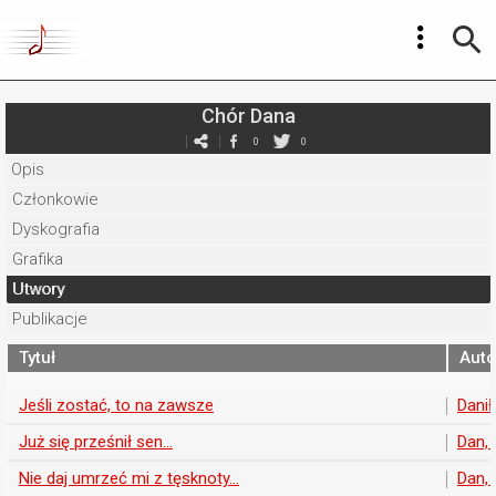
Chór Dana
0
0
Opis
Członkowie
Dyskografia
Grafika
Utwory
Publikacje
Tytuł
Auto
Jeśli zostać, to na zawsze
Dani
Już się prześnił sen...
Dan,
Nie daj umrzeć mi z tęsknoty...
Dan,