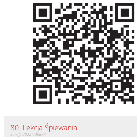
80. Lekcja Śpiewania
3 maja 2022 / OKBPP