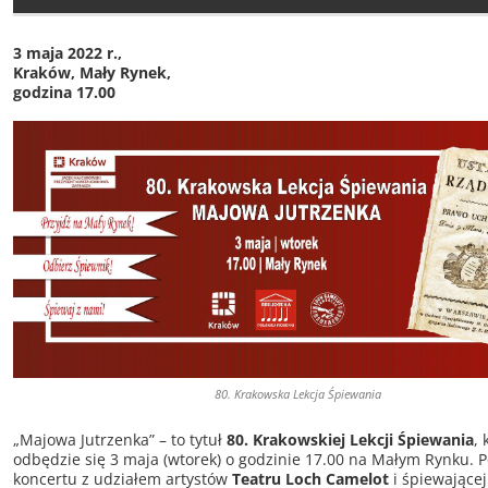
3 maja 2022 r.,
Kraków, Mały Rynek,
godzina 17.00
80. Krakowska Lekcja Śpiewania
„Majowa Jutrzenka” – to tytuł
80. Krakowskiej Lekcji Śpiewania
, 
odbędzie się 3 maja (wtorek) o godzinie 17.00 na Małym Rynku. 
koncertu z udziałem artystów
Teatru Loch Camelot
i śpiewającej