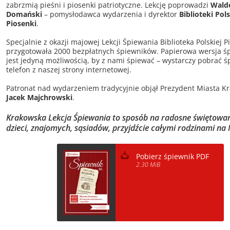
zabrzmią pieśni i piosenki patriotyczne. Lekcję poprowadzi
Wald
Domański
– pomysłodawca wydarzenia i dyrektor
Biblioteki Pols
Piosenki
.
Specjalnie z okazji majowej Lekcji Śpiewania Biblioteka Polskiej P
przygotowała 2000 bezpłatnych śpiewników. Papierowa wersja ś
jest jedyną możliwością, by z nami śpiewać – wystarczy pobrać ś
telefon z naszej strony internetowej.
Patronat nad wydarzeniem tradycyjnie objął Prezydent Miasta K
Jacek Majchrowski
.
Krakowska Lekcja Śpiewania to sposób na radosne świętowan
dzieci, znajomych, sąsiadów, przyjdźcie całymi rodzinami na
Pobierz śpiewnik PDF
2.30 MiB