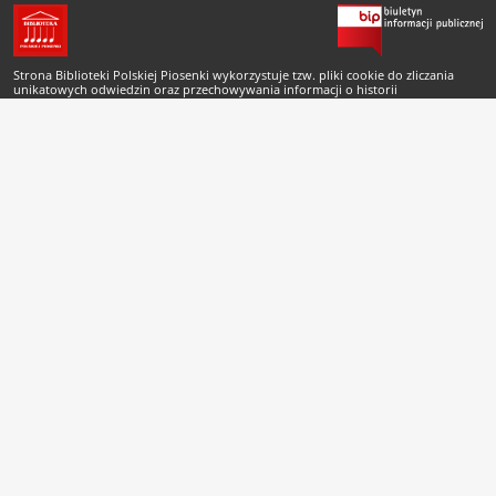
Strona Biblioteki Polskiej Piosenki wykorzystuje tzw. pliki cookie do zliczania
unikatowych odwiedzin oraz przechowywania informacji o historii
odwiedzonych rekordów Biblioteki Cyfrowej. Pliki cookie nie są przechowywane
po zamknięciu sesji przeglądarki. Odwiedzający może zmienić ustawienia plików
cookie korzystając z odpowiednich okien ustawień swojej przeglądarki.
Copyright © 2007-2026 Biblioteka Polskiej Piosenki
Projekt i wykonanie
buenas.pl