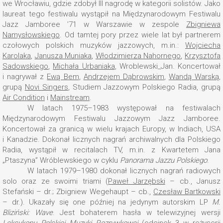
we Wrocławiu, gdzie zdobył III nagrodę w kategorii solistów. Jako
laureat tego festiwalu wystąpił na Międzynarodowym Festiwalu
Jazz Jamboree ’71 w Warszawie w zespole
Zbigniewa
Namysłowskiego
. Od tamtej pory przez wiele lat był partnerem
czołowych polskich muzyków jazzowych, m.in.:
Wojciecha
Karolaka
,
Janusza Muniaka
,
Włodzimierza Nahornego
,
Krzysztofa
Sadowskiego
,
Michała Urbaniaka
, Wroblewski_Jan. Koncertował
i nagrywał z
Ewą Bem
,
Andrzejem Dąbrowskim
,
Wandą Warską
,
grupą
Novi Singers
, Studiem Jazzowym Polskiego Radia, grupą
Air Condition
i
Mainstream
.
W latach 1975–1983 występował na festiwalach
Międzynarodowym Festiwalu Jazzowym Jazz Jamboree.
Koncertował za granicą w wielu krajach Europy, w Indiach, USA
i Kanadzie. Dokonał licznych nagrań archiwalnych dla Polskiego
Radia, wystąpił w recitalach TV, m.in. z Kwartetem Jana
„Ptaszyna” Wróblewskiego w cyklu
Panorama Jazzu Polskiego
.
W latach 1979–1980 dokonał licznych nagrań radiowych
solo oraz ze swoimi triami (
Paweł Jarzębski
– cb., Janusz
Stefański – dr.; Zbigniew Wegehaupt – cb.,
Czesław Bartkowski
– dr.). Ukazały się one później na jedynym autorskim LP
M.
Bliziński: Wave
. Jest bohaterem hasła w telewizyjnej wersji