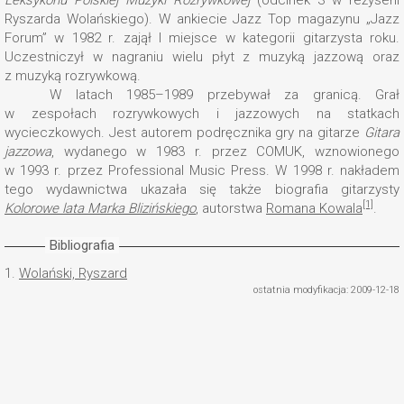
Leksykonu Polskiej Muzyki Rozrywkowej
(odcinek 3 w reżyserii
Ryszarda Wolańskiego). W ankiecie Jazz Top magazynu „Jazz
Forum” w 1982 r. zajął I miejsce w kategorii gitarzysta roku.
Uczestniczył w nagraniu wielu płyt z muzyką jazzową oraz
z muzyką rozrywkową.
W latach 1985–1989 przebywał za granicą. Grał
w zespołach rozrywkowych i jazzowych na statkach
wycieczkowych. Jest autorem podręcznika gry na gitarze
Gitara
jazzowa
, wydanego w 1983 r. przez COMUK, wznowionego
w 1993 r. przez Professional Music Press. W 1998 r. nakładem
tego wydawnictwa ukazała się także biografia gitarzysty
[1]
Kolorowe lata Marka Blizińskiego
, autorstwa
Romana Kowala
.
Bibliografia
1.
Wolański, Ryszard
ostatnia modyfikacja: 2009-12-18