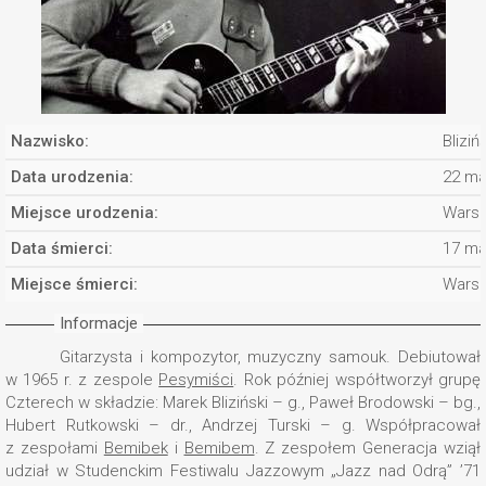
Nazwisko:
Bliziń
Data urodzenia:
22 ma
Miejsce urodzenia:
Wars
Data śmierci:
17 ma
Miejsce śmierci:
Wars
Informacje
Gitarzysta i kompozytor, muzyczny samouk. Debiutował
w 1965 r. z zespole
Pesymiści
. Rok później współtworzył grupę
Czterech w składzie: Marek Bliziński – g., Paweł Brodowski – bg.,
Hubert Rutkowski – dr., Andrzej Turski – g. Współpracował
z zespołami
Bemibek
i
Bemibem
. Z zespołem Generacja wziął
udział w Studenckim Festiwalu Jazzowym „Jazz nad Odrą” ’71