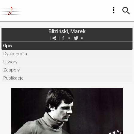
Bliziński, Marek
0
0
Opis
Dyskografia
Utwory
Zespoły
Publikacje