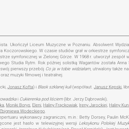
oboista. Ukończył Liceum Muzyczne w Poznaniu. Absolwent Wydzi
a Koczorowskiego. W czasie studiów grał w orkiestrze symfonicz
estrze symfonicznej w Zielonej Górze. W 1968 r. utworzył zespół 
ego Studia Rytm. Rok później solistką Wagantów została Anna 
 swój pierwszy przebój
Co ja w tobie widziałam
, utrwalony także n
oraz muzyki filmowej i teatralnej.
cki,
Jonasz Kofta
) i
Blask szklanej kuli
(współaut.
Janusz Kępski
, lib
rowadzka
i
Cukierenka pod liściem
(libr. Jerzy Dąbrowski);
ka
,
Moniki Borys
,
Eleni
,
Haliny Frąckowiak
,
Ireny Jarockiej
,
Haliny Kun
Zbigniewa Wodeckiego
.
pertuaru wykonawcy zagraniczni, m.in.: Betty Dorsey, Paulin McK
ęcone jest hasło w telewizyjnej wersji
Leksykonu Polskiej Muzy