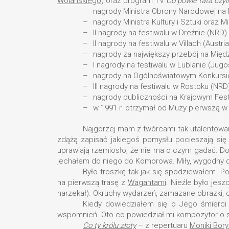
Wolańskiego
) oraz program TV
Co powie tata czyl
nagrody Ministra Obrony Narodowej na F
nagrody Ministra Kultury i Sztuki oraz 
II nagrody na festiwalu w Dreźnie (NRD)
II nagrody na festiwalu w Villach (Austri
nagrody za największy przebój na Mię
I nagrody na festiwalu w Lublanie (Jugo
nagrody na Ogólnoświatowym Konkursie 
III nagrody na festiwalu w Rostoku (NRD
nagrody publiczności na Krajowym Festi
w 1991 r. otrzymał od Muzy pierwszą w hi
Najgorzej mam z twórcami tak utalentowan
zdążą zapisać jakiegoś pomysłu pocieszają się m
uprawiają rzemiosło, że nie ma o czym gadać. Do 
jechałem do niego do Komorowa. Miły, wygodny do
Było troszkę tak jak się spodziewałem. 
na pierwszą trasę z
Wagantami
. Nieźle było jes
narzekał). Okruchy wydarzeń, zamazane obrazki, c
Kiedy dowiedziałem się o Jego śmierci 
wspomnień. Oto co powiedział mi kompozytor o 
Co ty królu złoty
– z repertuaru
Moniki Bory