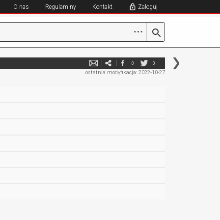
O nas
Regulaminy
Kontakt
Zaloguj
⋯
0
0
ostatnia modyfikacja: 2022-10-27