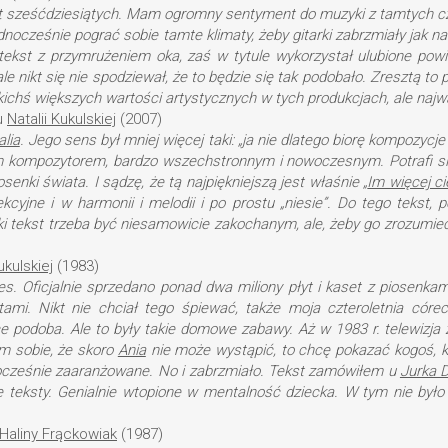
at sześćdziesiątych. Mam ogromny sentyment do muzyki z tamtych c
 jednocześnie pograć sobie tamte klimaty, żeby gitarki zabrzmiały jak
 tekst z przymrużeniem oka, zaś w tytule wykorzystał ulubione pow
ale nikt się nie spodziewał, że to będzie się tak podobało. Zresztą to 
kichś większych wartości artystycznych w tych produkcjach, ale najwa
ru
Natalii Kukulskiej
(2007)
alia
. Jego sens był mniej więcej taki: „ja nie dlatego biorę kompozyc
nym kompozytorem, bardzo wszechstronnym i nowoczesnym. Potrafi 
osenki świata. I sądzę, że tą najpiękniejszą jest właśnie „
Im więcej ci
kcyjne i w harmonii i melodii i po prostu „niesie”. Do tego tekst,
ki tekst trzeba być niesamowicie zakochanym, ale, żeby go zrozumi
ukulskiej
(1983)
s. Oficjalnie sprzedano ponad dwa miliony płyt i kaset z piosenka
ami. Nikt nie chciał tego śpiewać, także moja czteroletnia córec
ce podoba. Ale to były takie domowe zabawy. Aż w 1983 r. telewiz
em sobie, że skoro
Ania
nie może wystąpić, to chcę pokazać kogoś, k
owocześnie zaaranżowane. No i zabrzmiało. Tekst zamówiłem u
Jurka 
ne teksty. Genialnie wtopione w mentalność dziecka. W tym nie było
Haliny Frąckowiak
(1987)