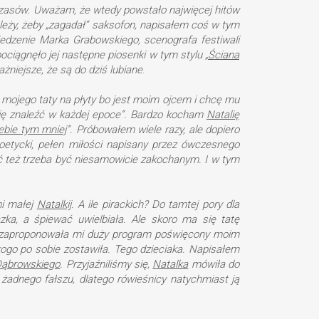
zasów. Uważam, że wtedy powstało najwięcej hitów
 należy, żeby „zagadał” saksofon, napisałem coś w tym
iedzenie Marka Grabowskiego, scenografa festiwali
pociągnęło jej następne piosenki w tym stylu „
Ściana
żniejsze, że są do dziś lubiane
.
je mojego taty na płyty bo jest moim ojcem i chcę mu
się znaleźć w każdej epoce”. Bardzo kocham
Natalię
ebie tym mniej
”. Próbowałem wiele razy, ale dopiero
 poetycki, pełen miłości napisany przez ówczesnego
eć też trzeba być niesamowicie zakochanym. I w tym
mi małej
Natalkij
. A ile pirackich? Do tamtej pory dla
zka, a śpiewać uwielbiała. Ale skoro ma się tatę
ja zaproponowała mi duży program poświęcony moim
ogo po sobie zostawiła. Tego dzieciaka. Napisałem
Dąbrowskiego
. Przyjaźniliśmy się,
Natalka
mówiła do
 żadnego fałszu, dlatego rówieśnicy natychmiast ją