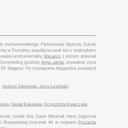
ału Instrumentalnego Państwowej Wyższej Szkoły
nej w Poznaniu, współpracował też z teatrzykiem
wokalno-instrumentalny
Waganci
, z którym dokonał
Szmeterling (później
Anna Jantar
, prywatnie żona
a EP
Waganci
. Po rozwiązaniu Wagantów poświęcił
r.
Andrzej Zaniewski
,
Jerzy Lewiński
);
ickiej
,
Natalii Kukulskiej
,
Krzysztofa Krawczyka
,
enzie, Goldie Ens, Diane Marshall, Hana Zagorova
ki Rozrywkowej
(odcinek 44 w reżyserii
Ryszarda