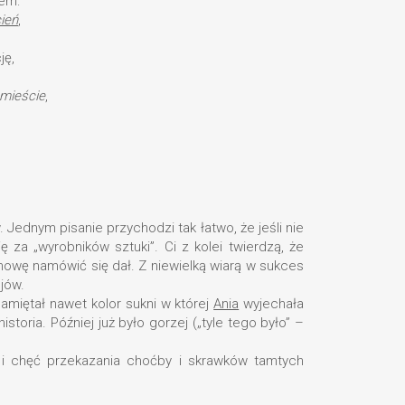
tem:
ień
,
ję,
 mieście
,
Jednym pisanie przychodzi tak łatwo, że jeśli nie
 za „wyrobników sztuki”. Ci z kolei twierdzą, że
mowę namówić się dał. Z niewielką wiarą w sukces
jów.
Pamiętał nawet kolor sukni w której
Ania
wyjechała
storia. Później już było gorzej („tyle tego było” –
 i chęć przekazania choćby i skrawków tamtych