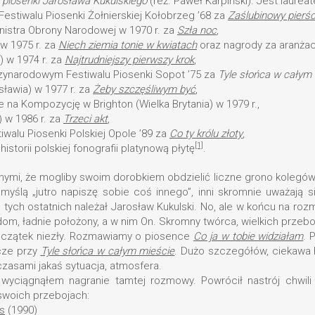
i piosenki Jarosława Kukulskiego
(reż. Paweł Karpiński). Jest laurea
estiwalu Piosenki Żołnierskiej Kołobrzeg ’68 za
Zaślubinowy pierśc
Ministra Obrony Narodowej w 1970 r. za
Szła noc
,
 w 1975 r. za
Niech ziemia tonie w kwiatach
oraz nagrody za aranżac
a) w 1974 r. za
Najtrudniejszy pierwszy krok
,
dzynarodowym Festiwalu Piosenki Sopot ’75 za
Tyle słońca w całym
sławia) w 1977 r. za
Żeby szczęśliwym być
,
na Kompozycję w Brighton (Wielka Brytania) w 1979 r.,
) w 1986 r. za
Trzeci akt
,
walu Piosenki Polskiej Opole ’89 za
Co ty królu złoty
,
[1]
storii polskiej fonografii platynową płytę
.
ymi, że mogliby swoim dorobkiem obdzielić liczne grono kolegów. 
yślą „jutro napiszę sobie coś innego”, inni skromnie uważają się
tych ostatnich należał Jarosław Kukulski. No, ale w końcu na roz
m, ładnie położony, a w nim On. Skromny twórca, wielkich przebo
Początek niezły. Rozmawiamy o piosence
Co ja w tobie widziałam
. 
zcze przy
Tyle słońca w całym mieście
. Dużo szczegółów, ciekawa hi
zasami jakaś sytuacja, atmosfera.
wyciągnąłem nagranie tamtej rozmowy. Powrócił nastrój chwili
swoich przebojach:
s
(1990)