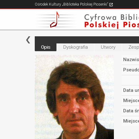
Ośrodek Kultury „Biblioteka Polskiej Piosenki”
Opis
Dyskografia
Utwory
Zesp
Nazwis
Pseudo
Data u
Miejsc
Data śm
Miejsc