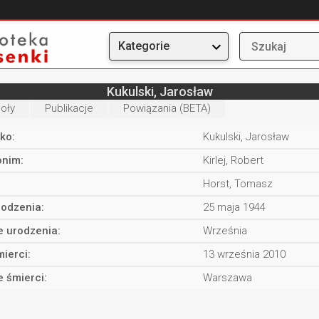
Kategorie
Kukulski, Jarosław
oły
Publikacje
Powiązania (BETA)
ko:
Kukulski, Jarosław
nim:
Kirlej, Robert
Horst, Tomasz
rodzenia:
25 maja 1944
e urodzenia:
Września
ierci:
13 września 2010
e śmierci:
Warszawa