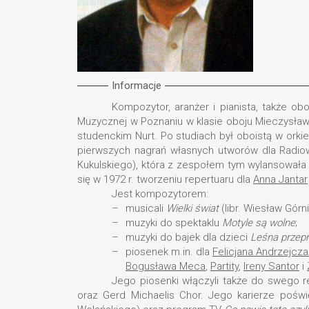
Informacje
Kompozytor, aranżer i pianista, także 
Muzycznej w Poznaniu w klasie oboju Mieczysław
studenckim Nurt. Po studiach był oboistą w orki
pierwszych nagrań własnych utworów dla Radiow
Kukulskiego), która z zespołem tym wylansowała
się w 1972 r. tworzeniu repertuaru dla
Anna Jantar
Jest kompozytorem:
musicali
Wielki świat
(libr. Wiesław Górni
muzyki do spektaklu
Motyle są wolne
;
muzyki do bajek dla dzieci
Leśna przep
piosenek m.in. dla
Felicjana Andrzejcza
Bogusława Meca
,
Partity
,
Ireny Santor
i
Jego piosenki włączyli także do swego re
oraz Gerd Michaelis Chor. Jego karierze poświ