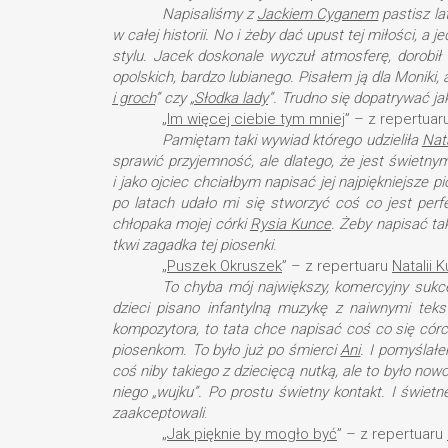
Napisaliśmy z
Jackiem Cyganem
pastisz l
w całej historii. No i żeby dać upust tej miłości, a
stylu. Jacek doskonale wyczuł atmosferę, dorobił
opolskich, bardzo lubianego. Pisałem ją dla Moniki, 
i groch
” czy „
Słodka lady
”. Trudno się dopatrywać ja
„
Im więcej ciebie tym mniej
” – z repertua
Pamiętam taki wywiad którego udzieliła
Nat
sprawić przyjemność, ale dlatego, że jest świet
i jako ojciec chciałbym napisać jej najpiękniejsze pi
po latach udało mi się stworzyć coś co jest perfe
chłopaka mojej córki
Rysia Kunce
. Żeby napisać ta
tkwi zagadka tej piosenki
.
„
Puszek Okruszek
” – z repertuaru
Natalii K
To chyba mój największy, komercyjny sukce
dzieci pisano infantylną muzykę z naiwnymi tekst
kompozytora, to tata chce napisać coś co się cór
piosenkom. To było już po śmierci
Ani
. I pomyślał
coś niby takiego z dziecięcą nutką, ale to było n
niego „wujku”. Po prostu świetny kontakt. I świet
zaakceptowali
.
„
Jak pięknie by mogło być
” – z repertuaru