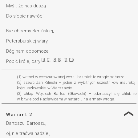
Myśli, że nas duszą
Do siebie nawróci.
Nie chcemy Berlińskiej,
Petersburskiej wiary,
Bóg nam dopomoże,
[1]
,
[2]
,
[3]
,
[5]
,
[7]
,
[10]
Pobić króle, cary!
(1) werset w ocenzurowanej wersji brzmiał: te wrogie pałasze
(2) szewc Jan Kiliński – jeden z wybitnych uczestników insurekcji
kościuszkowskiej w Warszawie.
(3) chłop Wojciech Bartos (Głowacki) – odznaczył się chlubnie
w bitwie pod Racławicami w natarciu na armaty wroga.
Wariant 2
Bartoszu, Bartoszu,
oj, nie traćwa nadziei,