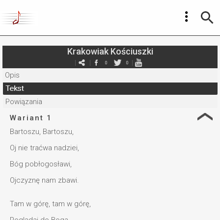
Krakowiak Kościuszki
0
0
Opis
Tekst
Powiązania
Wariant 1
Bartoszu, Bartoszu,
Oj nie traćwa nadziei,
Bóg pobłogosławi,
Ojczyznę nam zbawi.
Tam w górę, tam w górę,
Poglądaj do Boga,