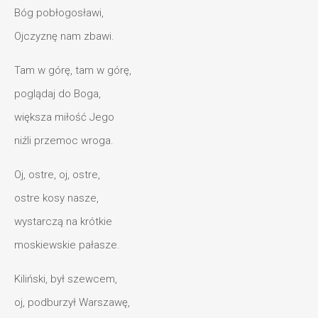
Bóg pobłogosławi,
Ojczyznę nam zbawi.
Tam w górę, tam w górę,
poglądaj do Boga,
większa miłość Jego
niźli przemoc wroga.
Oj, ostre, oj, ostre,
ostre kosy nasze,
wystarczą na krótkie
moskiewskie pałasze.
Kiliński, był szewcem,
oj, podburzył Warszawę,