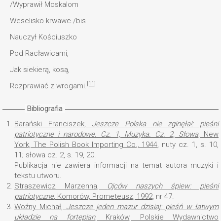
/Wyprawił Moskalom
Weselisko krwawe./bis
Nauczył Kościuszko
Pod Racławicami,
Jak siekierą, kosą,
[11]
Rozprawiać z wrogami.
Bibliografia
1.
Barański Franciszek,
Jeszcze Polska nie zginęła!: pieśni
patriotyczne i narodowe
. Cz. 1, Muzyka. Cz. 2, Słowa
, New
York, The Polish Book Importing Co., 1944
, nuty cz. 1, s. 10,
11; słowa cz. 2, s. 19, 20.
Publikacja nie zawiera informacji na temat autora muzyki i
tekstu utworu.
2.
Straszewicz Marzenna,
Ojców naszych śpiew: pieśni
patriotyczne
, Komorów, Prometeusz, 1992
, nr 47.
3.
Woźny Michał,
Jeszcze jeden mazur dzisiaj: pieśń w łatwym
układzie na fortepian
, Kraków, Polskie Wydawnictwo