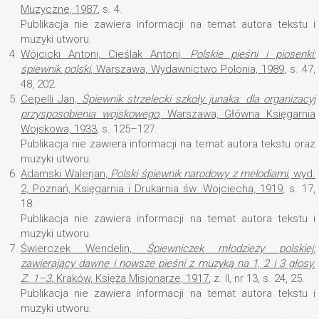
Muzyczne, 1987
, s. 4.
Publikacja nie zawiera informacji na temat autora tekstu i
muzyki utworu.
4.
Wójcicki Antoni, Cieślak Antoni,
Polskie pieśni i piosenki:
śpiewnik polski
, Warszawa, Wydawnictwo Polonia, 1989
, s. 47,
48, 202.
5.
Cepelli Jan,
Śpiewnik strzelecki szkoły junaka: dla organizacyj
przysposobienia wojskowego
, Warszawa, Główna Księgarnia
Wojskowa, 1933
, s. 125–127.
Publikacja nie zawiera informacji na temat autora tekstu oraz
muzyki utworu.
6.
Adamski Walerjan,
Polski śpiewnik narodowy z melodiami
, wyd.
2, Poznań, Księgarnia i Drukarnia św. Wojciecha, 1919
, s. 17,
18.
Publikacja nie zawiera informacji na temat autora tekstu i
muzyki utworu.
7.
Świerczek Wendelin,
Śpiewniczek młodzieży polskiej:
zawierający dawne i nowsze pieśni z muzyką na 1, 2 i 3 głosy
.
Z. 1–3
, Kraków, Księża Misjonarze, 1917
, z. II, nr 13, s. 24, 25.
Publikacja nie zawiera informacji na temat autora tekstu i
muzyki utworu.