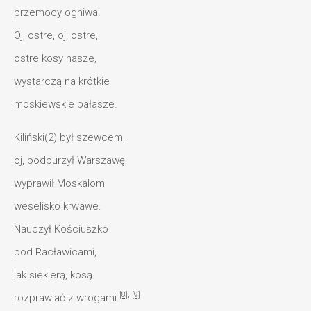
przemocy ogniwa!
Oj, ostre, oj, ostre,
ostre kosy nasze,
wystarczą na krótkie
moskiewskie pałasze.
Kiliński(2) był szewcem,
oj, podburzył Warszawę,
wyprawił Moskalom
weselisko krwawe.
Nauczył Kościuszko
pod Racławicami,
jak siekierą, kosą
[8]
,
[9]
rozprawiać z wrogami.