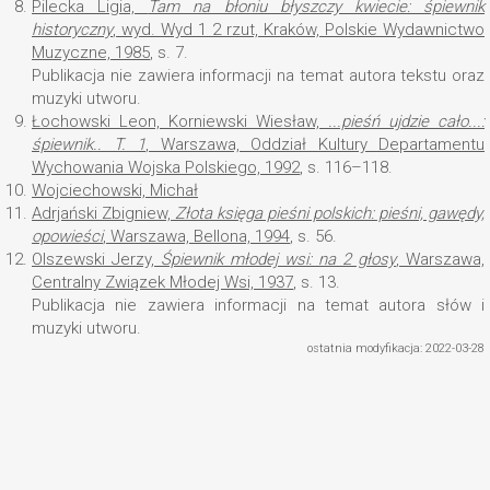
8.
Pilecka Ligia,
Tam na błoniu błyszczy kwiecie: śpiewnik
historyczny
, wyd. Wyd 1 2 rzut, Kraków, Polskie Wydawnictwo
Muzyczne, 1985
, s. 7.
Publikacja nie zawiera informacji na temat autora tekstu oraz
muzyki utworu.
9.
Łochowski Leon, Korniewski Wiesław,
...pieśń ujdzie cało...:
śpiewnik.
. T. 1
, Warszawa, Oddział Kultury Departamentu
Wychowania Wojska Polskiego, 1992
, s. 116–118.
10.
Wojciechowski, Michał
11.
Adrjański Zbigniew,
Złota księga pieśni polskich: pieśni, gawędy,
opowieści
, Warszawa, Bellona, 1994
, s. 56.
12.
Olszewski Jerzy,
Śpiewnik młodej wsi: na 2 głosy
, Warszawa,
Centralny Związek Młodej Wsi, 1937
, s. 13.
Publikacja nie zawiera informacji na temat autora słów i
muzyki utworu.
ostatnia modyfikacja: 2022-03-28