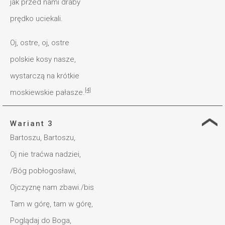
jak przed nami draby
prędko uciekali.
Oj, ostre, oj, ostre
polskie kosy nasze,
wystarczą na krótkie
[4]
moskiewskie pałasze.
Wariant 3
Bartoszu, Bartoszu,
Oj nie traćwa nadziei,
/Bóg pobłogosławi,
Ojczyznę nam zbawi./bis
Tam w górę, tam w górę,
Poglądaj do Boga,