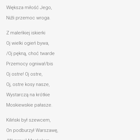
Większa miłość Jego,
Niźli przemoc wroga.
Z maleńkiej iskierki
Oj wielki ogień bywa,
/Oj pękną, choć twarde
Przemocy ogniwa!/bis
Oj ostre! Oj ostre,
Oj, ostre kosy nasze,
Wystarczą na krótkie
Moskiewskie pałasze.
Kiliński był szewcem,
On podburzył Warszawę,