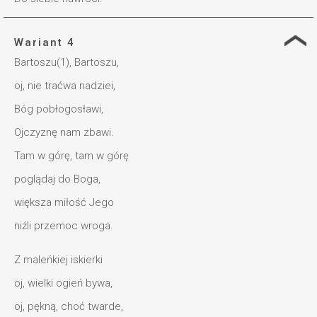
Wariant 4
Bartoszu(1), Bartoszu,
oj, nie traćwa nadziei,
Bóg pobłogosławi,
Ojczyznę nam zbawi.
Tam w górę, tam w górę
poglądaj do Boga,
większa miłość Jego
niźli przemoc wroga.
Z maleńkiej iskierki
oj, wielki ogień bywa,
oj, pękną, choć twarde,