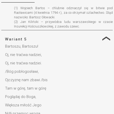
(1) Wojciech Bartos – chlubnie odznaczył się w bitwie pod
Racławicami (4 kwietnia 1794 r.), za co otrzymał szlachectwo. Stąd
nazwisko: Bartosz Głowacki.
(2) Jan Kiliński – przywódca ludu warszawskiego w czasie
Insurekcji Kościuszkowskiej, z zawodu szewc.
Wariant 5
Bartoszu, Bartoszu!
Oj, nie traćwa nadziei,
Oj, nie traćwa nadziei.
/Bóg pobłogosławi,
Ojczyznę nam zbawi./bis
Tam w górę, tam w górę
Poglądaj do Boga,
Większa miłość Jego
Niźli przemoc wroga.