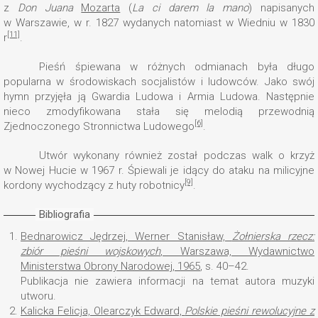
z
Don Juana
Mozarta
(
La ci darem la mano
) napisanych
w Warszawie, w r. 1827 wydanych natomiast w Wiedniu w 1830
[11]
r
.
Pieśń śpiewana w różnych odmianach była długo
popularna w środowiskach socjalistów i ludowców. Jako swój
hymn przyjęła ją Gwardia Ludowa i Armia Ludowa. Następnie
nieco zmodyfikowana stała się melodią przewodnią
[6]
Zjednoczonego Stronnictwa Ludowego
.
Utwór wykonany również został podczas walk o krzyż
w Nowej Hucie w 1967 r. Śpiewali je idący do ataku na milicyjne
[9]
kordony wychodzący z huty robotnicy
.
Bibliografia
1.
Bednarowicz Jędrzej, Werner Stanisław,
Żołnierska rzecz:
zbiór pieśni wojskowych
, Warszawa, Wydawnictwo
Ministerstwa Obrony Narodowej, 1965
, s. 40–42.
Publikacja nie zawiera informacji na temat autora muzyki
utworu.
2.
Kalicka Felicja, Olearczyk Edward,
Polskie pieśni rewolucyjne z