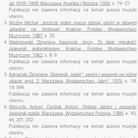
lat 1918–1939
, Warszawa, Książka i Wiedza, 1950
, s. 19–21.
Publikacja nie zawiera informacji na temat autora muzyki
utworu.
3.
Woźny Michał,
Jeszcze jeden mazur dzisiaj: pieśń w łatwym
układzie na fortepian
, Kraków, Polskie Wydawnictwo
Muzyczne, 1987
, s. 23.
4.
Waśniewski Zbigniew, Kaszycki Jerzy,
To idzie młodość:
śpiewnik jednogłosowy
, Kraków, Polskie Wydawnictwo
Muzyczne, 1962
, s. 8, 9.
Publikacja nie zawiera informacji na temat autora muzyki
utworu.
5.
Adrjański Zbigniew,
Śpiewnik „Iskier”: pieśni i piosenki na różne
okazje
, wyd. 2, Warszawa, Wydawnictwo „Iskry”, 1976
, s. 18,
19, 399.
Publikacja nie zawiera informacji na temat autora muzyki
utworu.
6.
Wójcicki Antoni, Cieślak Antoni,
Polskie pieśni i piosenki:
śpiewnik polski
, Warszawa, Wydawnictwo Polonia, 1989
, s. 45,
46, 201, 202.
Publikacja nie zawiera informacji na temat autora muzyki
utworu.