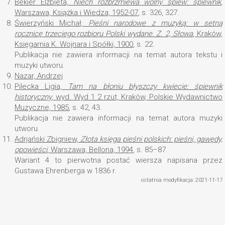
7.
Bekier Elżbieta,
Niech rozbrzmiewa wolny śpiew: śpiewnik
,
Warszawa, Książka i Wiedza, 1952-07
, s. 326, 327.
8.
Świerzyński Michał,
Pieśni narodowe z muzyką: w setną
rocznicę trzeciego rozbioru Polski wydane
. Z. 2, Słowa
, Kraków,
Księgarnia K. Wojnara i Spółki, 1900
, s. 22.
Publikacja nie zawiera informacji na temat autora tekstu i
muzyki utworu.
9.
Nazar, Andrzej
10.
Pilecka Ligia,
Tam na błoniu błyszczy kwiecie: śpiewnik
historyczny
, wyd. Wyd 1 2 rzut, Kraków, Polskie Wydawnictwo
Muzyczne, 1985
, s. 42, 43.
Publikacja nie zawiera informacji na temat autora muzyki
utworu.
11.
Adrjański Zbigniew,
Złota księga pieśni polskich: pieśni, gawędy,
opowieści
, Warszawa, Bellona, 1994
, s. 85–87.
Wariant 4 to pierwotna postać wiersza napisana przez
Gustawa Ehrenberga w 1836 r.
ostatnia modyfikacja: 2021-11-17