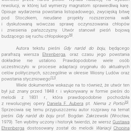
rewolucji, w której lud wymierzy magnatom sprawiedliwą karę.
Opisuje wydarzenia powstania listopadowego, zwycięską bitwę
pod Stoczkiem, nieudane projekty rozszerzenia walk
i dyskutowaną wówczas sprawę oczynszowania chłopów
i zniesienia pańszczyzny. Utwór stanowił pieśń bojową
[6]
budzącego się ruchu chłopskiego
.
Autora tekstu pieśni
Gdy naród do boju
, będącego
parafrazą wiersza
Ehrenberga
, oraz czasu jego powstania
dokładnie nie ustalono. Prawdopodobnie wiele osób
uczestniczyło w procesie adaptacji oryginału do aktualnych
celów politycznych, szczególnie w okresie Wiosny Ludów oraz
[11]
powstania styczniowego
.
Wiele dokumentów wskazuje na to również, że utwór ten
był już znany przed 1848 r. i wykonywany w formie pieśni do
melodii z 1831 r., która prawdopodobnie pochodziła
[5]
z rewolucyjnej opery
Daniela F. Aubera
pt.
Niema z Portici
.
Sprzeciwia się temu przypuszczeniu autor rozprawy na temat
pieśni
Gdy naród do boju
prof. Bogdan Zakrzewski (Wrocław,
1979). Ten wybitny uczony i historyk twierdzi, że wiersz
Gustawa
Ehrenberga
dostosowany został do melodii
Wariacji
Chopina