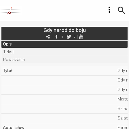
Gdy naród do boju
0
0
Opis
Tekst
Powiązania
Tytuł:
Gdy n
Gdy n
Gdy n
Marsz
Szlac
Szlac
Autor słów:
Ehren