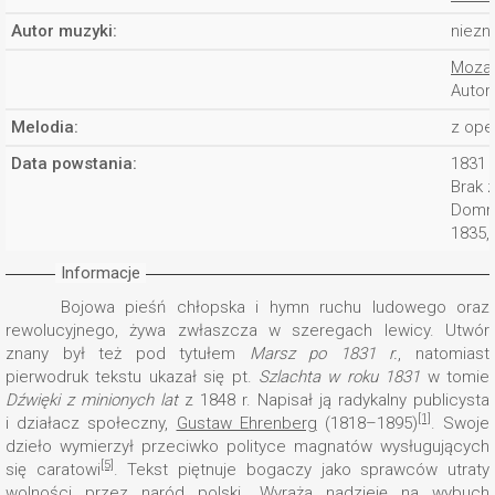
Autor muzyki:
niezn
Mozar
Autor 
Melodia:
z ope
Data powstania:
1831
Brak 
Domni
1835,
Informacje
Bojowa pieśń chłopska i hymn ruchu ludowego oraz
rewolucyjnego, żywa zwłaszcza w szeregach lewicy. Utwór
znany był też pod tytułem
Marsz po 1831 r.
, natomiast
pierwodruk tekstu ukazał się pt.
Szlachta w roku 1831
w tomie
Dźwięki z minionych lat
z 1848 r. Napisał ją radykalny publicysta
[1]
i działacz społeczny,
Gustaw Ehrenberg
(1818–1895)
. Swoje
dzieło wymierzył przeciwko polityce magnatów wysługujących
[5]
się caratowi
. Tekst piętnuje bogaczy jako sprawców utraty
wolności przez naród polski. Wyraża nadzieję na wybuch