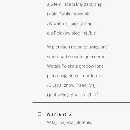
a wtem Trzeci Maj zabłysnął
i cała Polska powstała.
/Wiwat maj, piękny maj,
dla Polaków błogi raj./bis
W piersiach rozpacz uwięziona
w listopadzie wstrząsła serce.
Wstaje Polska z grobów łona,
pierzchają dumni morderce.
/Błysnął znów Trzeci Maj
[6]
i jest wolny błogi kraj!/bis
Wariant 5
Witaj, majowa jutrzenko,