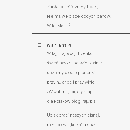
Znikła boleść, znikły troski,
Nie ma w Polsce obcych panów.
[3]
Witaj Maj...
Wariant 4
Witaj, majowa jutrzenko,
świeć naszej polskiej krainie,
uczcimy ciebie piosenką
przy hulance i przy winie.
/Wiwat maj, piękny maj,
dla Polaków błogi raj./bis
Ucisk braci naszych cisnął,
niemoc w ręku króla spała,