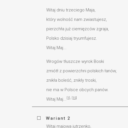
Witaj dniu trzeciego Maja,
który wolność nam zwiastujesz,
pierzchła już ciemięzców zgraja,
Polsko dzisiaj tryumfujesz.
Witaj Maj...
Wrogów tłuszcze wyrok Boski
zmiótł z powierzchni polskich łanów,
znikła boleść, znikły troski,
nie ma w Polsce obcych panów.
[1]
,
[15]
Witaj Maj...
Wariant 2
Witaj majowa jutrzenko,