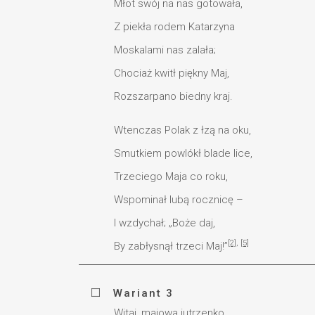
Młot swój na nas gotowała,
Z piekła rodem Katarzyna
Moskalami nas zalała;
Chociaż kwitł piękny Maj,
Rozszarpano biedny kraj.
Wtenczas Polak z łzą na oku,
Smutkiem powlókł blade lice,
Trzeciego Maja co roku,
Wspominał lubą rocznicę –
I wzdychał; „Boże daj,
[2]
,
[5]
By zabłysnął trzeci Maj!”
Wariant 3
Witaj, majowa jutrzenko,