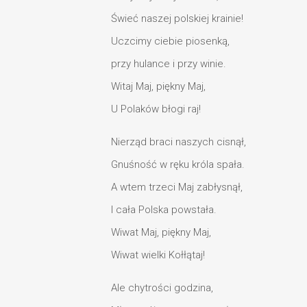
Świeć naszej polskiej krainie!
Uczcimy ciebie piosenką,
przy hulance i przy winie.
Witaj Maj, piękny Maj,
U Polaków błogi raj!
Nierząd braci naszych cisnął,
Gnuśność w ręku króla spała.
A wtem trzeci Maj zabłysnął,
I cała Polska powstała.
Wiwat Maj, piękny Maj,
Wiwat wielki Kołłątaj!
Ale chytrości godzina,