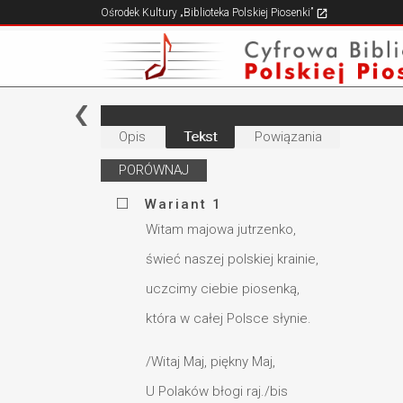
Ośrodek Kultury „Biblioteka Polskiej Piosenki”
Opis
Tekst
Powiązania
PORÓWNAJ
Wariant 1
Witam majowa jutrzenko,
świeć naszej polskiej krainie,
uczcimy ciebie piosenką,
która w całej Polsce słynie.
/Witaj Maj, piękny Maj,
U Polaków błogi raj./bis