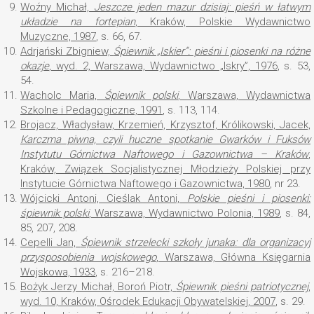
9.
Woźny Michał,
Jeszcze jeden mazur dzisiaj: pieśń w łatwym
układzie na fortepian
, Kraków, Polskie Wydawnictwo
Muzyczne, 1987
, s. 66, 67.
10.
Adrjański Zbigniew,
Śpiewnik „Iskier”: pieśni i piosenki na różne
okazje
, wyd. 2, Warszawa, Wydawnictwo „Iskry”, 1976
, s. 53,
54.
11.
Wacholc Maria,
Śpiewnik polski
, Warszawa, Wydawnictwa
Szkolne i Pedagogiczne, 1991
, s. 113, 114.
12.
Brojacz, Władysław, Krzemień, Krzysztof, Królikowski, Jacek,
Karczma piwna, czyli huczne spotkanie Gwarków i Fuksów
Instytutu Górnictwa Naftowego i Gazownictwa – Kraków
,
Kraków, Związek Socjalistycznej Młodzieży Polskiej przy
Instytucie Górnictwa Naftowego i Gazownictwa, 1980
, nr 23.
13.
Wójcicki Antoni, Cieślak Antoni,
Polskie pieśni i piosenki:
śpiewnik polski
, Warszawa, Wydawnictwo Polonia, 1989
, s. 84,
85, 207, 208.
14.
Cepelli Jan,
Śpiewnik strzelecki szkoły junaka: dla organizacyj
przysposobienia wojskowego
, Warszawa, Główna Księgarnia
Wojskowa, 1933
, s. 216–218.
15.
Bożyk Jerzy Michał, Boroń Piotr,
Śpiewnik pieśni patriotycznej
,
wyd. 10, Kraków, Ośrodek Edukacji Obywatelskiej, 2007
, s. 29.