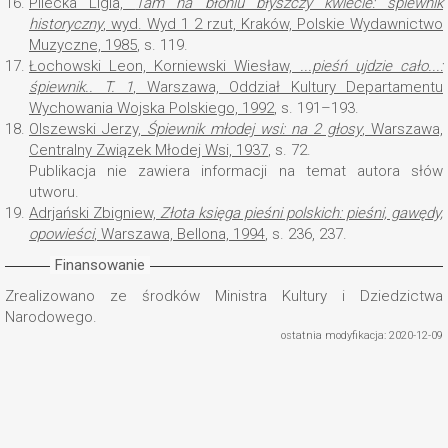
16.
Pilecka Ligia,
Tam na błoniu błyszczy kwiecie: śpiewnik
historyczny
, wyd. Wyd 1 2 rzut, Kraków, Polskie Wydawnictwo
Muzyczne, 1985
, s. 119.
17.
Łochowski Leon, Korniewski Wiesław,
...pieśń ujdzie cało...:
śpiewnik.
. T. 1
, Warszawa, Oddział Kultury Departamentu
Wychowania Wojska Polskiego, 1992
, s. 191–193.
18.
Olszewski Jerzy,
Śpiewnik młodej wsi: na 2 głosy
, Warszawa,
Centralny Związek Młodej Wsi, 1937
, s. 72.
Publikacja nie zawiera informacji na temat autora słów
utworu.
19.
Adrjański Zbigniew,
Złota księga pieśni polskich: pieśni, gawędy,
opowieści
, Warszawa, Bellona, 1994
, s. 236, 237.
Finansowanie
Zrealizowano ze środków Ministra Kultury i Dziedzictwa
Narodowego.
ostatnia modyfikacja: 2020-12-09