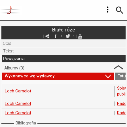
Białe róże
0
0
Opis
Tekst
Powiązania
Albumy (3)
Wykonawca wg wydawcy
Tytuł
Śpiew
Loch Camelot
publi
Loch Camelot
Rados
Loch Camelot
Rados
Bibliografia