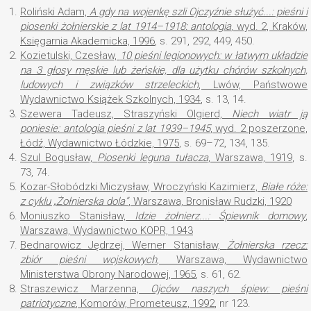
1.
Roliński Adam,
A gdy na wojenkę szli Ojczyźnie służyć...: pieśni i
piosenki żołnierskie z lat 1914–1918: antologia
, wyd. 2, Kraków,
Księgarnia Akademicka, 1996
, s. 291, 292, 449, 450.
2.
Kozietulski, Czesław,
10 pieśni legionowych: w łatwym układzie
na 3 głosy męskie lub żeńskie, dla użytku chórów szkolnych,
ludowych i związków strzeleckich
, Lwów, Państwowe
Wydawnictwo Książek Szkolnych, 1934
, s. 13, 14.
3.
Szewera Tadeusz, Straszyński Olgierd,
Niech wiatr ją
poniesie: antologia pieśni z lat 1939–1945
, wyd. 2 poszerzone,
Łódź, Wydawnictwo Łódzkie, 1975
, s. 69–72, 134, 135.
4.
Szul Bogusław,
Piosenki leguna tułacza
, Warszawa, 1919
, s.
73, 74.
5.
Kozar-Słobódzki Miczysław, Wroczyński Kazimierz,
Białe róże:
z cyklu „Żołnierska dola”
, Warszawa, Bronisław Rudzki, 1920
6.
Moniuszko Stanisław,
Idzie żołnierz...: Śpiewnik domowy
,
Warszawa, Wydawnictwo KOPR, 1943
7.
Bednarowicz Jędrzej, Werner Stanisław,
Żołnierska rzecz:
zbiór pieśni wojskowych
, Warszawa, Wydawnictwo
Ministerstwa Obrony Narodowej, 1965
, s. 61, 62.
8.
Straszewicz Marzenna,
Ojców naszych śpiew: pieśni
patriotyczne
, Komorów, Prometeusz, 1992
, nr 123.